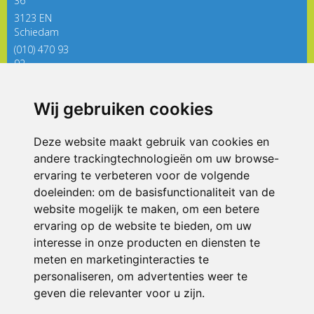
36
3123 EN
Schiedam
(010) 470 93
92
directieregenboog@siko.nl
Wij gebruiken cookies
ONDERDEEL VAN
Deze website maakt gebruik van cookies en
andere trackingtechnologieën om uw browse-
ervaring te verbeteren voor de volgende
doeleinden:
om de basisfunctionaliteit van de
website mogelijk te maken
,
om een betere
ervaring op de website te bieden
,
om uw
interesse in onze producten en diensten te
© 2026 De Regenboog | Alle rechten voorbehouden
meten en marketinginteracties te
personaliseren
,
om advertenties weer te
Privacy policy
|
Disclaimer
|
Klachtenregeling
|
RSIN en Anbi
|
Cookie
voorkeuren
geven die relevanter voor u zijn
.