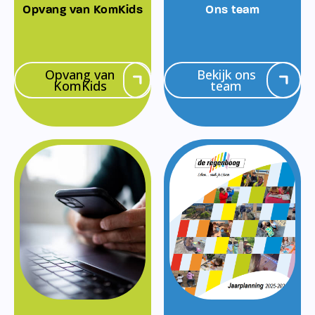
Opvang van KomKids
Ons team
Opvang van
Bekijk ons
KomKids
team