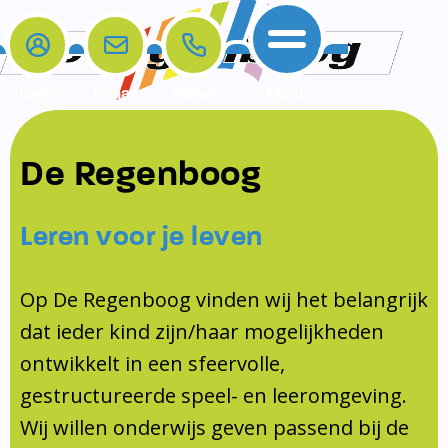
Login
E-mail
Bellen
Menu
De school
Ouders
Contact
Samenwerkingen
De Regenboog
Home
De school
Het team
Schooltijden
Klachten
Jeugdprofessional
Leren voor je leven
Ouders
Opleiding en Stage
Contact
Schoollogopedist
Contact
KomKids
Op De Regenboog vinden wij het belangrijk
Samenwerkingen
dat ieder kind zijn/haar mogelijkheden
Schoolvakanties
ontwikkelt in een sfeervolle,
Ouderraad
gestructureerde speel- en leeromgeving.
Medezeggenschapsraad
Wij willen onderwijs geven passend bij de