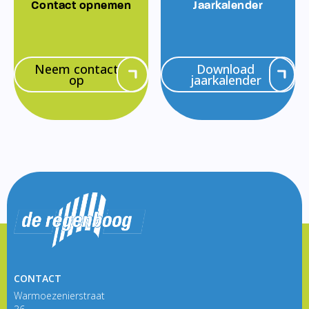
Contact opnemen
Jaarkalender
Neem contact
Download
op
jaarkalender
CONTACT
Warmoezenierstraat