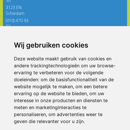
36
3123 EN
Schiedam
(010) 470 93
92
directieregenboog@siko.nl
Wij gebruiken cookies
ONDERDEEL VAN
Deze website maakt gebruik van cookies en
andere trackingtechnologieën om uw browse-
ervaring te verbeteren voor de volgende
doeleinden:
om de basisfunctionaliteit van de
website mogelijk te maken
,
om een betere
ervaring op de website te bieden
,
om uw
interesse in onze producten en diensten te
© 2026 De Regenboog | Alle rechten voorbehouden
meten en marketinginteracties te
personaliseren
,
om advertenties weer te
Privacy policy
|
Disclaimer
|
Klachtenregeling
|
RSIN en Anbi
|
Cookie
voorkeuren
geven die relevanter voor u zijn
.