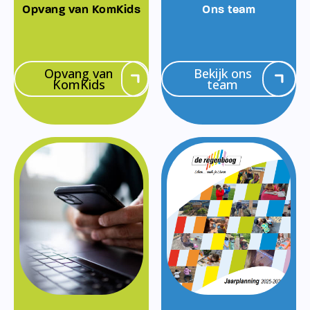
Opvang van KomKids
Ons team
Opvang van
Bekijk ons
KomKids
team