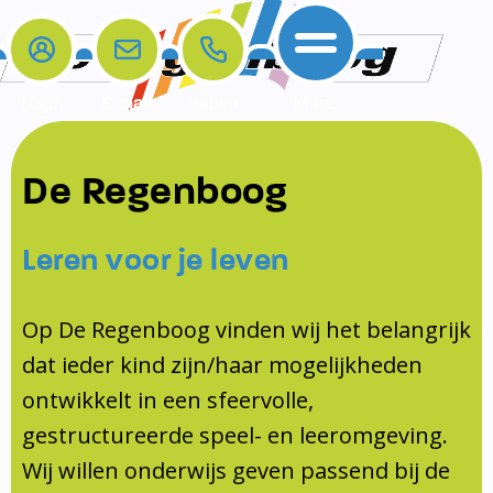
Login
E-mail
Bellen
Menu
De school
Ouders
Contact
Samenwerkingen
De Regenboog
Home
De school
Het team
Schooltijden
Klachten
Jeugdprofessional
Leren voor je leven
Ouders
Opleiding en Stage
Contact
Schoollogopedist
Contact
KomKids
Op De Regenboog vinden wij het belangrijk
Samenwerkingen
dat ieder kind zijn/haar mogelijkheden
Schoolvakanties
ontwikkelt in een sfeervolle,
Ouderraad
gestructureerde speel- en leeromgeving.
Medezeggenschapsraad
Wij willen onderwijs geven passend bij de