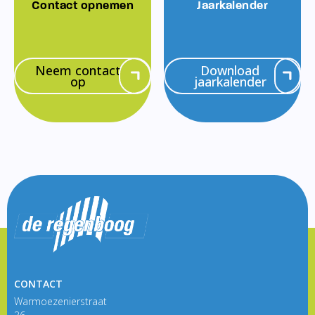
Contact opnemen
Jaarkalender
Neem contact
Download
op
jaarkalender
CONTACT
Warmoezenierstraat