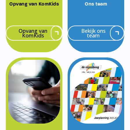
Opvang van KomKids
Ons team
Opvang van
Bekijk ons
KomKids
team