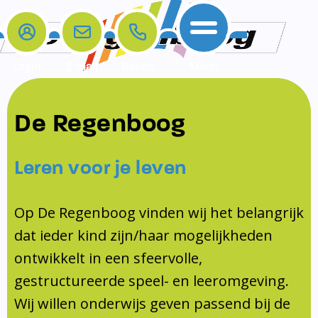
Login
E-mail
Bellen
Menu
De school
Ouders
Contact
Samenwerkingen
De Regenboog
Home
De school
Het team
Schooltijden
Klachten
Jeugdprofessional
Leren voor je leven
Ouders
Opleiding en Stage
Contact
Schoollogopedist
Contact
KomKids
Op De Regenboog vinden wij het belangrijk
Samenwerkingen
dat ieder kind zijn/haar mogelijkheden
Schoolvakanties
ontwikkelt in een sfeervolle,
Ouderraad
gestructureerde speel- en leeromgeving.
Medezeggenschapsraad
Wij willen onderwijs geven passend bij de