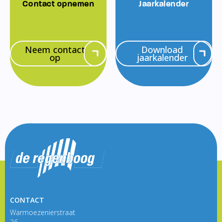
Contact opnemen
Jaarkalender
Neem contact
Download
op
jaarkalender
CONTACT
Warmoezenierstraat