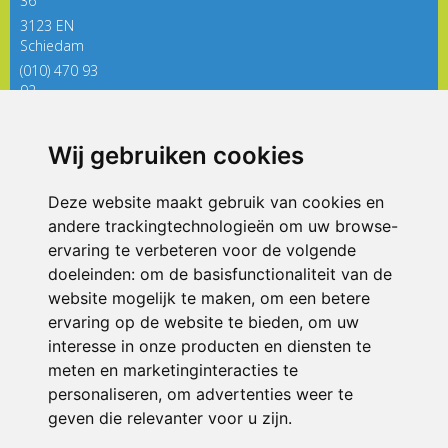
36
3123 EN
Schiedam
(010) 470 93
92
directieregenboog@siko.nl
Wij gebruiken cookies
ONDERDEEL VAN
Deze website maakt gebruik van cookies en
andere trackingtechnologieën om uw browse-
ervaring te verbeteren voor de volgende
doeleinden:
om de basisfunctionaliteit van de
website mogelijk te maken
,
om een betere
ervaring op de website te bieden
,
om uw
interesse in onze producten en diensten te
© 2026 De Regenboog | Alle rechten voorbehouden
meten en marketinginteracties te
personaliseren
,
om advertenties weer te
Privacy policy
|
Disclaimer
|
Klachtenregeling
|
RSIN en Anbi
|
Cookie
voorkeuren
geven die relevanter voor u zijn
.