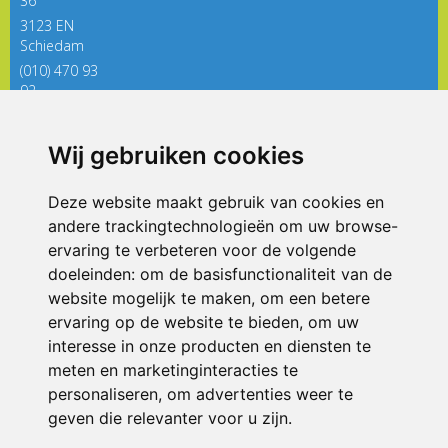
36
3123 EN
Schiedam
(010) 470 93
92
directieregenboog@siko.nl
Wij gebruiken cookies
ONDERDEEL VAN
Deze website maakt gebruik van cookies en
andere trackingtechnologieën om uw browse-
ervaring te verbeteren voor de volgende
doeleinden:
om de basisfunctionaliteit van de
website mogelijk te maken
,
om een betere
ervaring op de website te bieden
,
om uw
interesse in onze producten en diensten te
© 2026 De Regenboog | Alle rechten voorbehouden
meten en marketinginteracties te
personaliseren
,
om advertenties weer te
Privacy policy
|
Disclaimer
|
Klachtenregeling
|
RSIN en Anbi
|
Cookie
voorkeuren
geven die relevanter voor u zijn
.