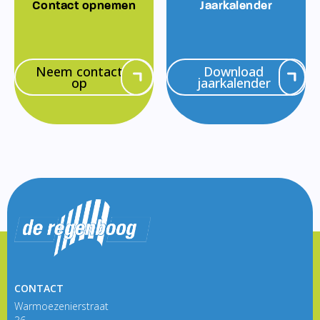
Contact opnemen
Jaarkalender
Neem contact
Download
op
jaarkalender
CONTACT
Warmoezenierstraat