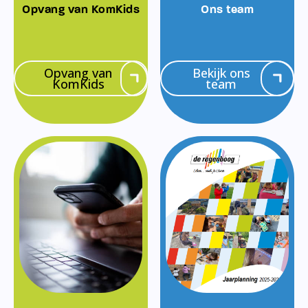
Opvang van KomKids
Ons team
Opvang van
Bekijk ons
KomKids
team