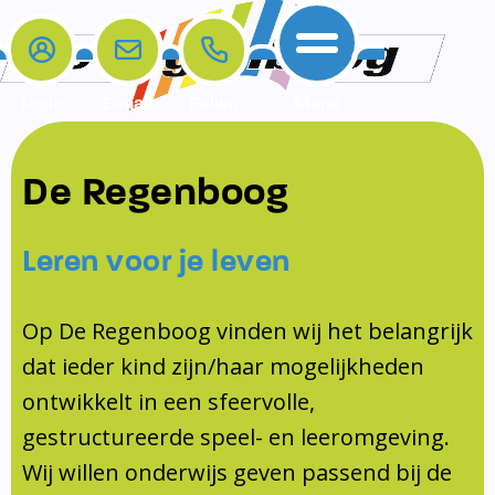
Login
E-mail
Bellen
Menu
De school
Ouders
Contact
Samenwerkingen
De Regenboog
Home
De school
Het team
Schooltijden
Klachten
Jeugdprofessional
Leren voor je leven
Ouders
Opleiding en Stage
Contact
Schoollogopedist
Contact
KomKids
Op De Regenboog vinden wij het belangrijk
Samenwerkingen
dat ieder kind zijn/haar mogelijkheden
Schoolvakanties
ontwikkelt in een sfeervolle,
Ouderraad
gestructureerde speel- en leeromgeving.
Medezeggenschapsraad
Wij willen onderwijs geven passend bij de