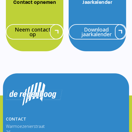
Contact opnemen
Jaarkalender
Neem contact
Download
op
jaarkalender
CONTACT
Warmoezenierstraat