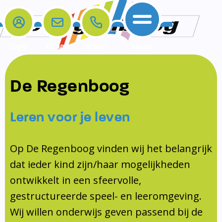
Login
E-mail
Bellen
Menu
De school
Ouders
Contact
Samenwerkingen
De Regenboog
Home
De school
Het team
Schooltijden
Klachten
Jeugdprofessional
Leren voor je leven
Ouders
Opleiding en Stage
Contact
Schoollogopedist
Contact
KomKids
Op De Regenboog vinden wij het belangrijk
Samenwerkingen
dat ieder kind zijn/haar mogelijkheden
Schoolvakanties
ontwikkelt in een sfeervolle,
Ouderraad
gestructureerde speel- en leeromgeving.
Medezeggenschapsraad
Wij willen onderwijs geven passend bij de