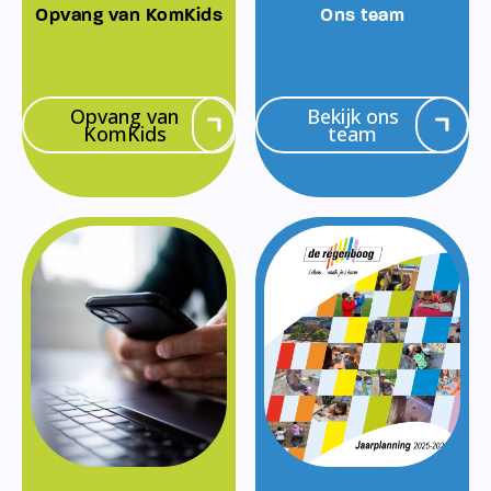
Opvang van KomKids
Ons team
Opvang van
Bekijk ons
KomKids
team