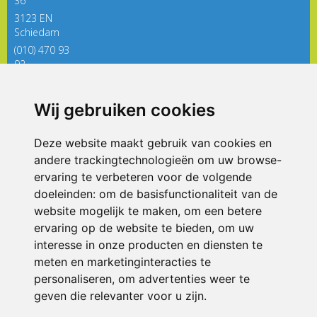
36
3123 EN
Schiedam
(010) 470 93
92
directieregenboog@siko.nl
Wij gebruiken cookies
ONDERDEEL VAN
Deze website maakt gebruik van cookies en
andere trackingtechnologieën om uw browse-
ervaring te verbeteren voor de volgende
doeleinden:
om de basisfunctionaliteit van de
website mogelijk te maken
,
om een betere
ervaring op de website te bieden
,
om uw
interesse in onze producten en diensten te
© 2026 De Regenboog | Alle rechten voorbehouden
meten en marketinginteracties te
personaliseren
,
om advertenties weer te
Privacy policy
|
Disclaimer
|
Klachtenregeling
|
RSIN en Anbi
|
Cookie
voorkeuren
geven die relevanter voor u zijn
.