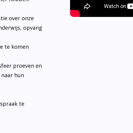
tie over onze
nderwijs, opvang
je te komen
sfeer proeven en
n naar hun
fspraak te