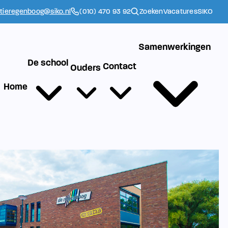
ctieregenboog@siko.nl
(010) 470 93 92
Zoeken
Vacatures
SIKO
Samenwerkingen
De school
Contact
Ouders
Home