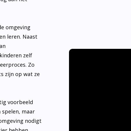
nde omgeving
en leren. Naast
aan
kinderen zelf
leerproces. Zo
s zijn op wat ze
tig voorbeeld
n spelen, maar
 omgeving nodigt
ier hebben.