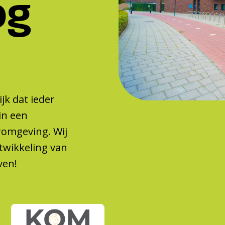
og
jk dat ieder
in een
eromgeving. Wij
twikkeling van
ven!