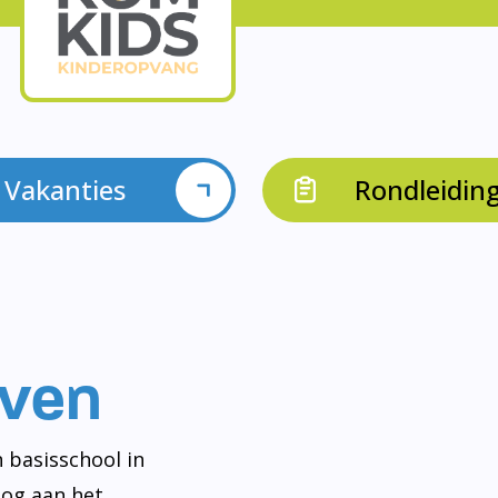
Vakanties
Rondleidin
even
 basisschool in
og aan het