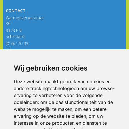
Documentatie
CONTACT
Formulieren
Warmoezenierstraat
SIKO
36
3123 EN
Schiedam
(010) 470 93
92
directieregenboog@siko.nl
Wij gebruiken cookies
ONDERDEEL VAN
Deze website maakt gebruik van cookies en
andere trackingtechnologieën om uw browse-
ervaring te verbeteren voor de volgende
doeleinden:
om de basisfunctionaliteit van de
website mogelijk te maken
,
om een betere
ervaring op de website te bieden
,
om uw
interesse in onze producten en diensten te
© 2026 De Regenboog | Alle rechten voorbehouden