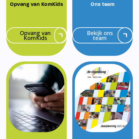
Opvang van KomKids
Ons team
Opvang van
Bekijk ons
KomKids
team