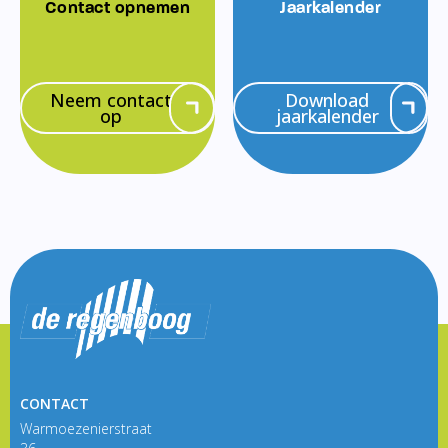
Contact opnemen
Jaarkalender
Neem contact
Download
op
jaarkalender
CONTACT
Warmoezenierstraat