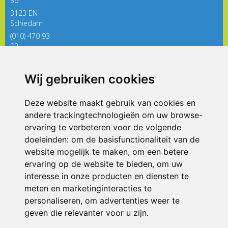
36
3123 EN
Schiedam
(010) 470 93
92
directieregenboog@siko.nl
Wij gebruiken cookies
ONDERDEEL VAN
Deze website maakt gebruik van cookies en
andere trackingtechnologieën om uw browse-
ervaring te verbeteren voor de volgende
doeleinden:
om de basisfunctionaliteit van de
website mogelijk te maken
,
om een betere
ervaring op de website te bieden
,
om uw
interesse in onze producten en diensten te
© 2026 De Regenboog | Alle rechten voorbehouden
meten en marketinginteracties te
personaliseren
,
om advertenties weer te
Privacy policy
|
Disclaimer
|
Klachtenregeling
|
RSIN en Anbi
|
Cookie
voorkeuren
geven die relevanter voor u zijn
.