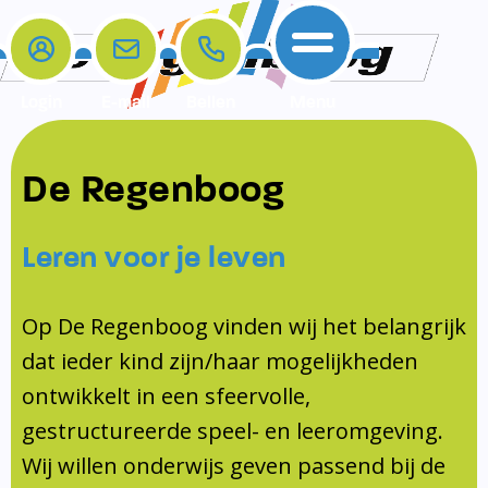
Login
E-mail
Bellen
Menu
De school
Ouders
Contact
Samenwerkingen
De Regenboog
Home
De school
Het team
Schooltijden
Klachten
Jeugdprofessional
Leren voor je leven
Ouders
Opleiding en Stage
Contact
Schoollogopedist
Contact
KomKids
Op De Regenboog vinden wij het belangrijk
Samenwerkingen
dat ieder kind zijn/haar mogelijkheden
Schoolvakanties
ontwikkelt in een sfeervolle,
Ouderraad
gestructureerde speel- en leeromgeving.
Medezeggenschapsraad
Wij willen onderwijs geven passend bij de