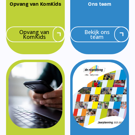
Opvang van KomKids
Ons team
Opvang van
Bekijk ons
KomKids
team