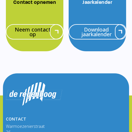
Contact opnemen
Jaarkalender
Neem contact
Download
op
jaarkalender
CONTACT
Warmoezenierstraat