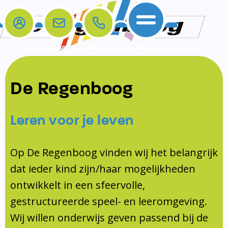
Login
E-mail
Bellen
Menu
De school
Ouders
Contact
Samenwerkingen
De Regenboog
Home
De school
Het team
Schooltijden
Klachten
Jeugdprofessional
Leren voor je leven
Ouders
Opleiding en Stage
Contact
Schoollogopedist
Contact
KomKids
Op De Regenboog vinden wij het belangrijk
Samenwerkingen
dat ieder kind zijn/haar mogelijkheden
Schoolvakanties
ontwikkelt in een sfeervolle,
Ouderraad
gestructureerde speel- en leeromgeving.
Medezeggenschapsraad
Wij willen onderwijs geven passend bij de