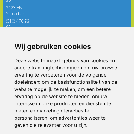
36
3123 EN
Schiedam
(010) 470 93
92
directieregenboog@siko.nl
Wij gebruiken cookies
ONDERDEEL VAN
Deze website maakt gebruik van cookies en
andere trackingtechnologieën om uw browse-
ervaring te verbeteren voor de volgende
doeleinden:
om de basisfunctionaliteit van de
website mogelijk te maken
,
om een betere
ervaring op de website te bieden
,
om uw
interesse in onze producten en diensten te
© 2026 De Regenboog | Alle rechten voorbehouden
meten en marketinginteracties te
personaliseren
,
om advertenties weer te
Privacy policy
|
Disclaimer
|
Klachtenregeling
|
RSIN en Anbi
|
Cookie
voorkeuren
geven die relevanter voor u zijn
.