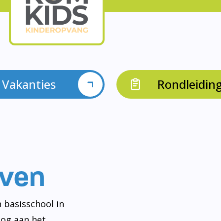
Vakanties
Rondleidin
even
 basisschool in
og aan het