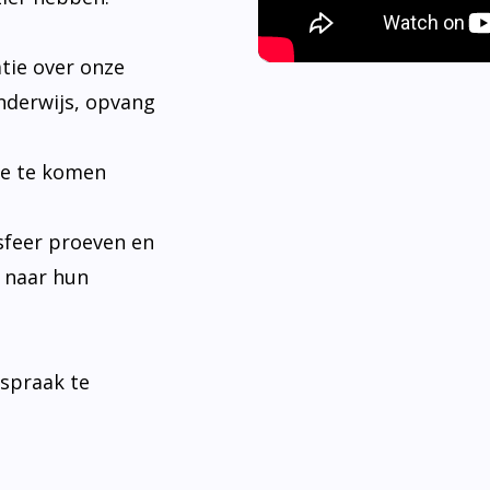
tie over onze
nderwijs, opvang
je te komen
sfeer proeven en
n naar hun
fspraak te