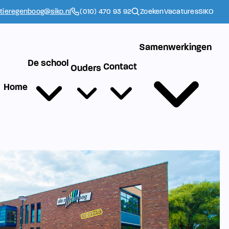
ctieregenboog@siko.nl
(010) 470 93 92
Zoeken
Vacatures
SIKO
Samenwerkingen
De school
Contact
Ouders
Home