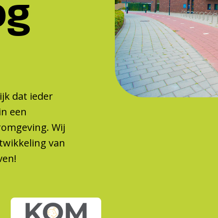
og
jk dat ieder
in een
eromgeving. Wij
twikkeling van
ven!