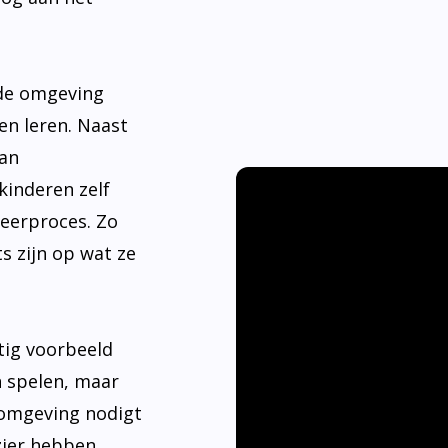
nde omgeving
en leren. Naast
aan
kinderen zelf
leerproces. Zo
s zijn op wat ze
tig voorbeeld
n spelen, maar
 omgeving nodigt
ier hebben.