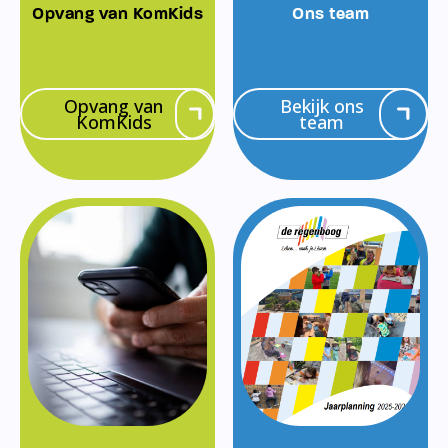
Opvang van KomKids
Ons team
Opvang van
Bekijk ons
KomKids
team