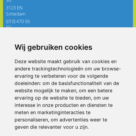
36
3123 EN
Schiedam
(010) 470 93
92
directieregenboog@siko.nl
Wij gebruiken cookies
ONDERDEEL VAN
Deze website maakt gebruik van cookies en
andere trackingtechnologieën om uw browse-
ervaring te verbeteren voor de volgende
doeleinden:
om de basisfunctionaliteit van de
website mogelijk te maken
,
om een betere
ervaring op de website te bieden
,
om uw
interesse in onze producten en diensten te
© 2026 De Regenboog | Alle rechten voorbehouden
meten en marketinginteracties te
personaliseren
,
om advertenties weer te
Privacy policy
|
Disclaimer
|
Klachtenregeling
|
RSIN en Anbi
|
Cookie
voorkeuren
geven die relevanter voor u zijn
.