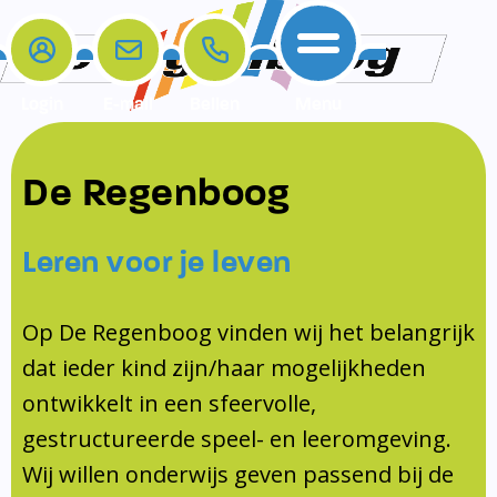
Login
E-mail
Bellen
Menu
De school
Ouders
Contact
Samenwerkingen
De Regenboog
Home
De school
Het team
Schooltijden
Klachten
Jeugdprofessional
Leren voor je leven
Ouders
Opleiding en Stage
Contact
Schoollogopedist
Contact
KomKids
Op De Regenboog vinden wij het belangrijk
Samenwerkingen
dat ieder kind zijn/haar mogelijkheden
Schoolvakanties
ontwikkelt in een sfeervolle,
Ouderraad
gestructureerde speel- en leeromgeving.
Medezeggenschapsraad
Wij willen onderwijs geven passend bij de