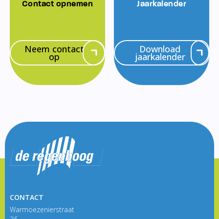
Contact opnemen
Jaarkalender
Neem contact
Download
op
jaarkalender
CONTACT
Warmoezenierstraat