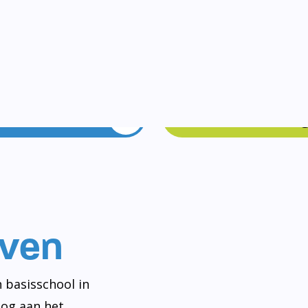
Vakanties
Rondleidin
even
 basisschool in
og aan het