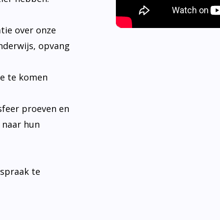
tie over onze
nderwijs, opvang
je te komen
sfeer proeven en
n naar hun
fspraak te