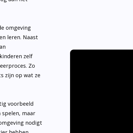
nde omgeving
en leren. Naast
aan
kinderen zelf
leerproces. Zo
s zijn op wat ze
tig voorbeeld
n spelen, maar
 omgeving nodigt
ier hebben.