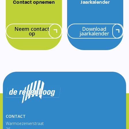
Contact opnemen
Jaarkalender
Neem contact
Download
op
jaarkalender
CONTACT
Warmoezenierstraat