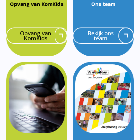
Opvang van KomKids
Ons team
Opvang van
Bekijk ons
KomKids
team