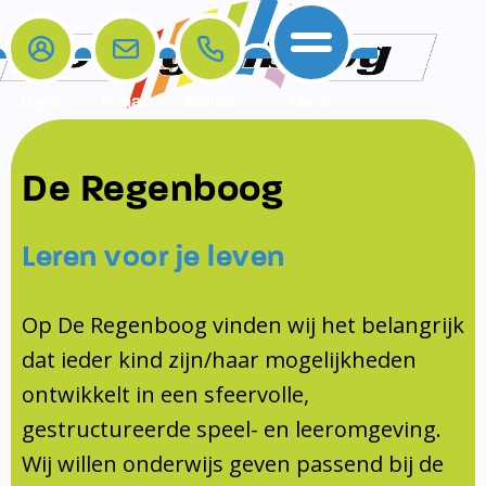
Login
E-mail
Bellen
Menu
De school
Ouders
Contact
Samenwerkingen
De Regenboog
Home
De school
Het team
Schooltijden
Klachten
Jeugdprofessional
Leren voor je leven
Ouders
Opleiding en Stage
Contact
Schoollogopedist
Contact
KomKids
Op De Regenboog vinden wij het belangrijk
Samenwerkingen
dat ieder kind zijn/haar mogelijkheden
Schoolvakanties
ontwikkelt in een sfeervolle,
Ouderraad
gestructureerde speel- en leeromgeving.
Medezeggenschapsraad
Wij willen onderwijs geven passend bij de