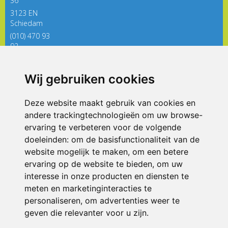
36
3123 EN
Schiedam
(010) 470 93
92
directieregenboog@siko.nl
Wij gebruiken cookies
ONDERDEEL VAN
Deze website maakt gebruik van cookies en
andere trackingtechnologieën om uw browse-
ervaring te verbeteren voor de volgende
doeleinden:
om de basisfunctionaliteit van de
website mogelijk te maken
,
om een betere
ervaring op de website te bieden
,
om uw
interesse in onze producten en diensten te
© 2026 De Regenboog | Alle rechten voorbehouden
meten en marketinginteracties te
personaliseren
,
om advertenties weer te
Privacy policy
|
Disclaimer
|
Klachtenregeling
|
RSIN en Anbi
|
Cookie
voorkeuren
geven die relevanter voor u zijn
.