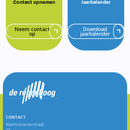
Contact opnemen
Jaarkalender
Neem contact
Download
op
jaarkalender
CONTACT
Warmoezenierstraat