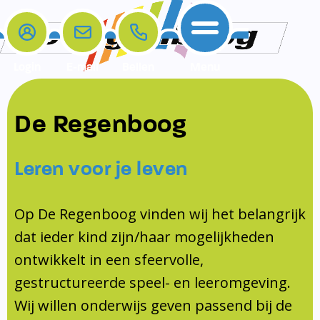
Login
E-mail
Bellen
Menu
De school
Ouders
Contact
Samenwerkingen
De Regenboog
Home
De school
Het team
Schooltijden
Klachten
Jeugdprofessional
Leren voor je leven
Ouders
Opleiding en Stage
Contact
Schoollogopedist
Contact
KomKids
Op De Regenboog vinden wij het belangrijk
Samenwerkingen
dat ieder kind zijn/haar mogelijkheden
Schoolvakanties
ontwikkelt in een sfeervolle,
Ouderraad
gestructureerde speel- en leeromgeving.
Medezeggenschapsraad
Wij willen onderwijs geven passend bij de