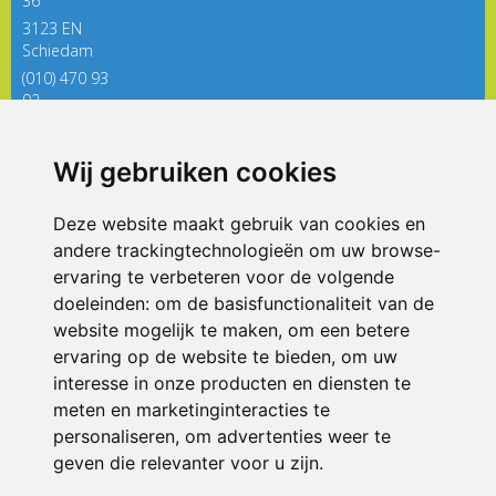
36
3123 EN
Schiedam
(010) 470 93
92
directieregenboog@siko.nl
Wij gebruiken cookies
ONDERDEEL VAN
Deze website maakt gebruik van cookies en
andere trackingtechnologieën om uw browse-
ervaring te verbeteren voor de volgende
doeleinden:
om de basisfunctionaliteit van de
website mogelijk te maken
,
om een betere
ervaring op de website te bieden
,
om uw
interesse in onze producten en diensten te
© 2026 De Regenboog | Alle rechten voorbehouden
meten en marketinginteracties te
personaliseren
,
om advertenties weer te
Privacy policy
|
Disclaimer
|
Klachtenregeling
|
RSIN en Anbi
|
Cookie
voorkeuren
geven die relevanter voor u zijn
.