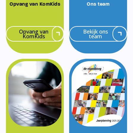
Opvang van KomKids
Ons team
Opvang van
Bekijk ons
KomKids
team