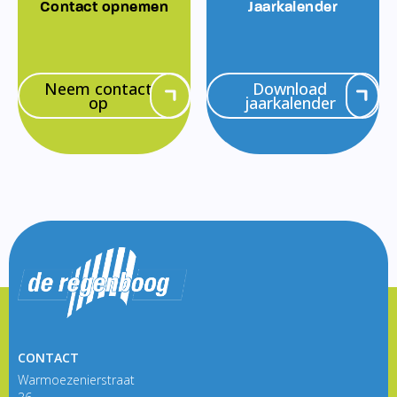
Contact opnemen
Jaarkalender
Neem contact
Download
op
jaarkalender
CONTACT
Warmoezenierstraat