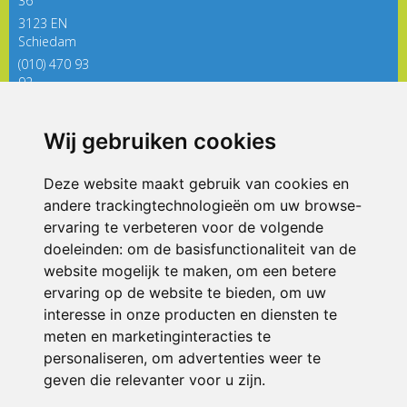
36
3123 EN
Schiedam
(010) 470 93
92
directieregenboog@siko.nl
Wij gebruiken cookies
ONDERDEEL VAN
Deze website maakt gebruik van cookies en
andere trackingtechnologieën om uw browse-
ervaring te verbeteren voor de volgende
doeleinden:
om de basisfunctionaliteit van de
website mogelijk te maken
,
om een betere
ervaring op de website te bieden
,
om uw
interesse in onze producten en diensten te
© 2026 De Regenboog | Alle rechten voorbehouden
meten en marketinginteracties te
personaliseren
,
om advertenties weer te
Privacy policy
|
Disclaimer
|
Klachtenregeling
|
RSIN en Anbi
|
Cookie
voorkeuren
geven die relevanter voor u zijn
.