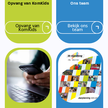
Opvang van KomKids
Ons team
Opvang van
Bekijk ons
KomKids
team