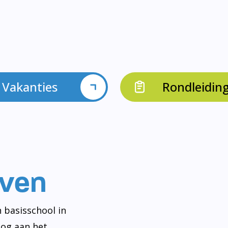
Vakanties
Rondleidin
even
 basisschool in
og aan het