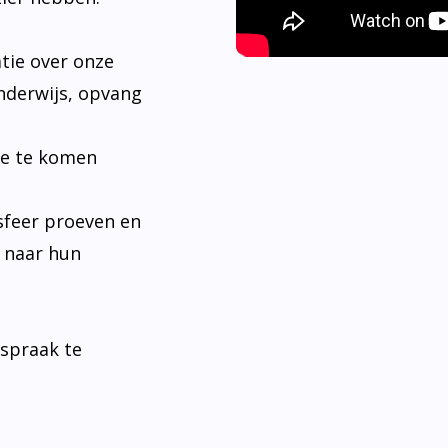
tie over onze
nderwijs, opvang
je te komen
sfeer proeven en
n naar hun
fspraak te