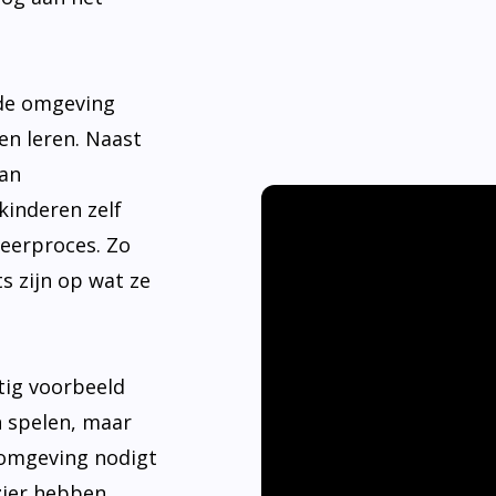
nde omgeving
en leren. Naast
aan
kinderen zelf
leerproces. Zo
s zijn op wat ze
tig voorbeeld
n spelen, maar
 omgeving nodigt
ier hebben.