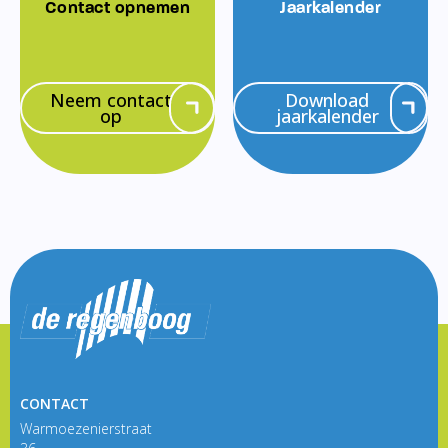
Contact opnemen
Jaarkalender
Neem contact
Download
op
jaarkalender
CONTACT
Warmoezenierstraat