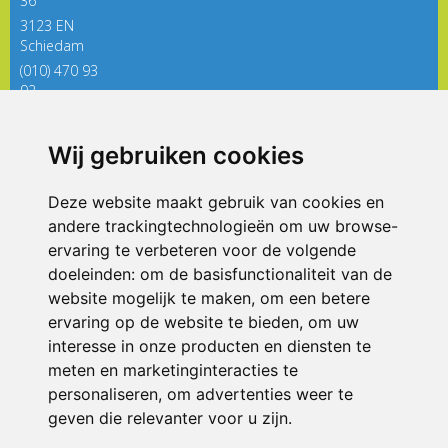
36
3123 EN
Schiedam
(010) 470 93
92
directieregenboog@siko.nl
Wij gebruiken cookies
ONDERDEEL VAN
Deze website maakt gebruik van cookies en
andere trackingtechnologieën om uw browse-
ervaring te verbeteren voor de volgende
doeleinden:
om de basisfunctionaliteit van de
website mogelijk te maken
,
om een betere
ervaring op de website te bieden
,
om uw
interesse in onze producten en diensten te
© 2026 De Regenboog | Alle rechten voorbehouden
meten en marketinginteracties te
personaliseren
,
om advertenties weer te
Privacy policy
|
Disclaimer
|
Klachtenregeling
|
RSIN en Anbi
|
Cookie
voorkeuren
geven die relevanter voor u zijn
.