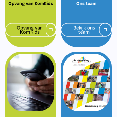
Opvang van KomKids
Ons team
Opvang van
Bekijk ons
KomKids
team