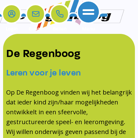
Login
E-mail
Bellen
Menu
De school
Ouders
Contact
Samenwerkingen
De Regenboog
Home
De school
Het team
Schooltijden
Klachten
Jeugdprofessional
Leren voor je leven
Ouders
Opleiding en Stage
Contact
Schoollogopedist
Contact
KomKids
Op De Regenboog vinden wij het belangrijk
Samenwerkingen
dat ieder kind zijn/haar mogelijkheden
Schoolvakanties
ontwikkelt in een sfeervolle,
Ouderraad
gestructureerde speel- en leeromgeving.
Medezeggenschapsraad
Wij willen onderwijs geven passend bij de