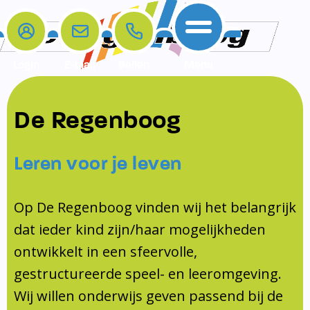
Login
E-mail
Bellen
Menu
De school
Ouders
Contact
Samenwerkingen
De Regenboog
Home
De school
Het team
Schooltijden
Klachten
Jeugdprofessional
Leren voor je leven
Ouders
Opleiding en Stage
Contact
Schoollogopedist
Contact
KomKids
Op De Regenboog vinden wij het belangrijk
Samenwerkingen
dat ieder kind zijn/haar mogelijkheden
Schoolvakanties
ontwikkelt in een sfeervolle,
Ouderraad
gestructureerde speel- en leeromgeving.
Medezeggenschapsraad
Wij willen onderwijs geven passend bij de