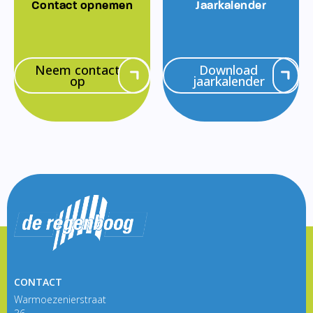
Contact opnemen
Jaarkalender
Neem contact
Download
op
jaarkalender
CONTACT
Warmoezenierstraat