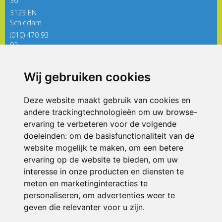
36
3123 EN
Schiedam
(010) 470 93
92
directieregenboog@siko.nl
Wij gebruiken cookies
ONDERDEEL VAN
Deze website maakt gebruik van cookies en
andere trackingtechnologieën om uw browse-
ervaring te verbeteren voor de volgende
doeleinden:
om de basisfunctionaliteit van de
website mogelijk te maken
,
om een betere
ervaring op de website te bieden
,
om uw
interesse in onze producten en diensten te
© 2026 De Regenboog | Alle rechten voorbehouden
meten en marketinginteracties te
personaliseren
,
om advertenties weer te
Privacy policy
|
Disclaimer
|
Klachtenregeling
|
RSIN en Anbi
|
Cookie
voorkeuren
geven die relevanter voor u zijn
.