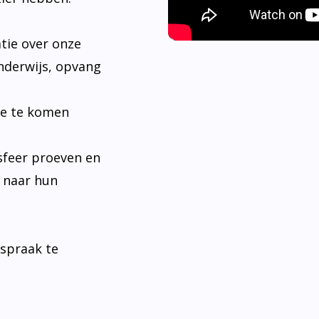
tie over onze
nderwijs, opvang
je te komen
sfeer proeven en
n naar hun
fspraak te