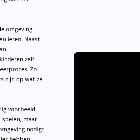
nde omgeving
en leren. Naast
aan
kinderen zelf
leerproces. Zo
s zijn op wat ze
tig voorbeeld
n spelen, maar
 omgeving nodigt
ier hebben.