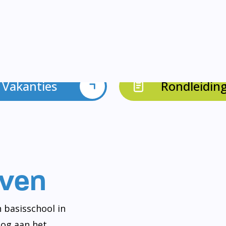
Vakanties
Rondleidin
even
 basisschool in
og aan het