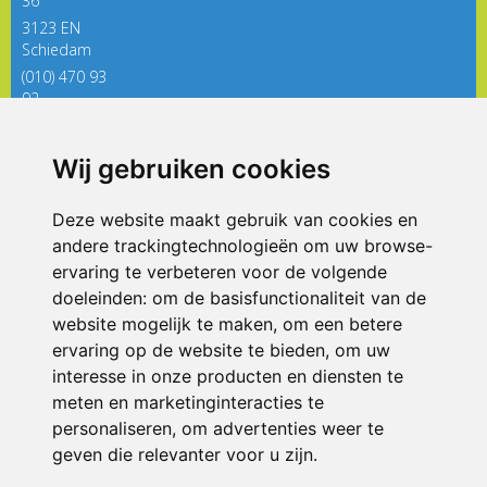
36
3123 EN
Schiedam
(010) 470 93
92
directieregenboog@siko.nl
Wij gebruiken cookies
ONDERDEEL VAN
Deze website maakt gebruik van cookies en
andere trackingtechnologieën om uw browse-
ervaring te verbeteren voor de volgende
doeleinden:
om de basisfunctionaliteit van de
website mogelijk te maken
,
om een betere
ervaring op de website te bieden
,
om uw
interesse in onze producten en diensten te
© 2026 De Regenboog | Alle rechten voorbehouden
meten en marketinginteracties te
personaliseren
,
om advertenties weer te
Privacy policy
|
Disclaimer
|
Klachtenregeling
|
RSIN en Anbi
|
Cookie
voorkeuren
geven die relevanter voor u zijn
.