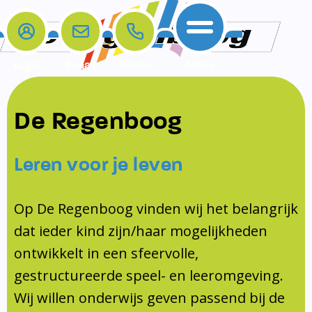
Login
E-mail
Bellen
Menu
De school
Ouders
Contact
Samenwerkingen
De Regenboog
Home
De school
Het team
Schooltijden
Klachten
Jeugdprofessional
Leren voor je leven
Ouders
Opleiding en Stage
Contact
Schoollogopedist
Contact
KomKids
Op De Regenboog vinden wij het belangrijk
Samenwerkingen
dat ieder kind zijn/haar mogelijkheden
Schoolvakanties
ontwikkelt in een sfeervolle,
Ouderraad
gestructureerde speel- en leeromgeving.
Medezeggenschapsraad
Wij willen onderwijs geven passend bij de