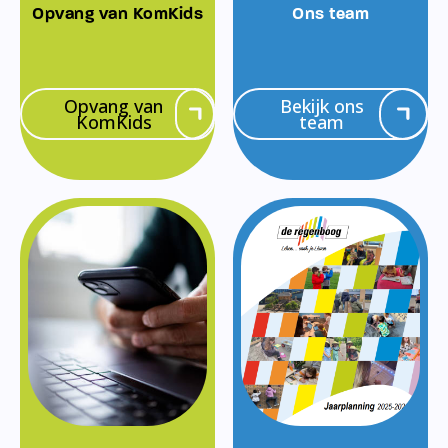
Opvang van KomKids
Ons team
Opvang van
Bekijk ons
KomKids
team