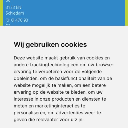
36
3123 EN
Schiedam
(010) 470 93
92
directieregenboog@siko.nl
Wij gebruiken cookies
ONDERDEEL VAN
Deze website maakt gebruik van cookies en
andere trackingtechnologieën om uw browse-
ervaring te verbeteren voor de volgende
doeleinden:
om de basisfunctionaliteit van de
website mogelijk te maken
,
om een betere
ervaring op de website te bieden
,
om uw
interesse in onze producten en diensten te
© 2026 De Regenboog | Alle rechten voorbehouden
meten en marketinginteracties te
personaliseren
,
om advertenties weer te
Privacy policy
|
Disclaimer
|
Klachtenregeling
|
RSIN en Anbi
|
Cookie
voorkeuren
geven die relevanter voor u zijn
.