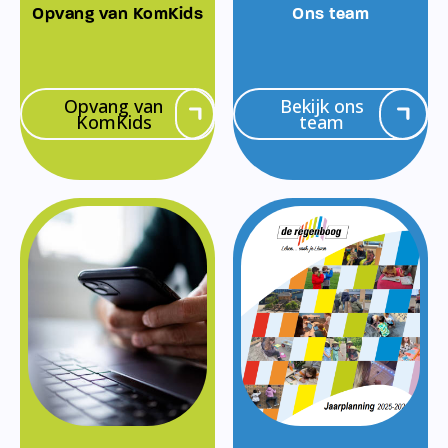
Opvang van KomKids
Ons team
Opvang van
Bekijk ons
KomKids
team