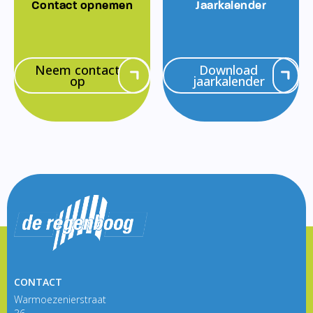
Contact opnemen
Jaarkalender
Neem contact
Download
op
jaarkalender
CONTACT
Warmoezenierstraat