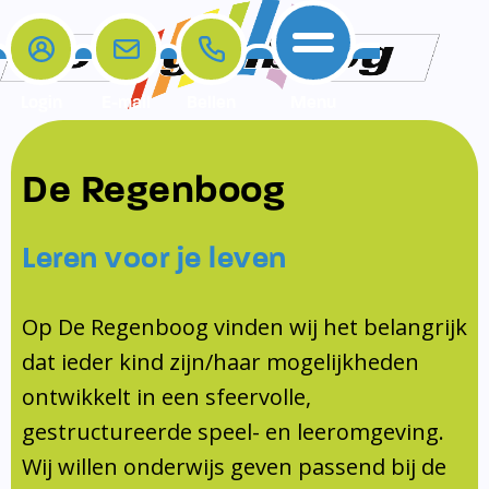
Login
E-mail
Bellen
Menu
De school
Ouders
Contact
Samenwerkingen
De Regenboog
Home
De school
Het team
Schooltijden
Klachten
Jeugdprofessional
Leren voor je leven
Ouders
Opleiding en Stage
Contact
Schoollogopedist
Contact
KomKids
Op De Regenboog vinden wij het belangrijk
Samenwerkingen
dat ieder kind zijn/haar mogelijkheden
Schoolvakanties
ontwikkelt in een sfeervolle,
Ouderraad
gestructureerde speel- en leeromgeving.
Medezeggenschapsraad
Wij willen onderwijs geven passend bij de