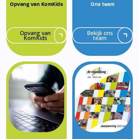
Opvang van KomKids
Ons team
Opvang van
Bekijk ons
KomKids
team