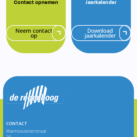
Contact opnemen
Jaarkalender
Neem contact
Download
op
jaarkalender
CONTACT
Warmoezenierstraat