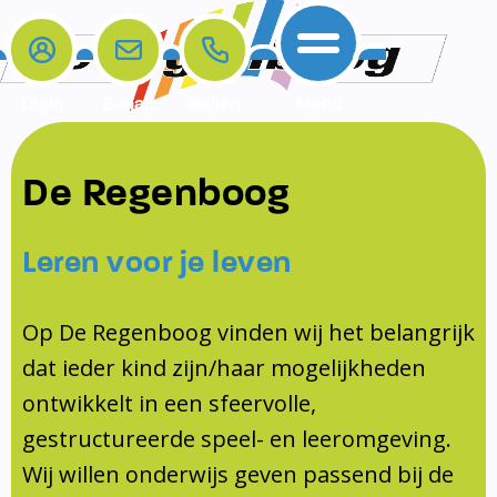
Login
E-mail
Bellen
Menu
De school
Ouders
Contact
Samenwerkingen
De Regenboog
Home
De school
Het team
Schooltijden
Klachten
Jeugdprofessional
Leren voor je leven
Ouders
Opleiding en Stage
Contact
Schoollogopedist
Contact
KomKids
Op De Regenboog vinden wij het belangrijk
Samenwerkingen
dat ieder kind zijn/haar mogelijkheden
Schoolvakanties
ontwikkelt in een sfeervolle,
Ouderraad
gestructureerde speel- en leeromgeving.
Medezeggenschapsraad
Wij willen onderwijs geven passend bij de