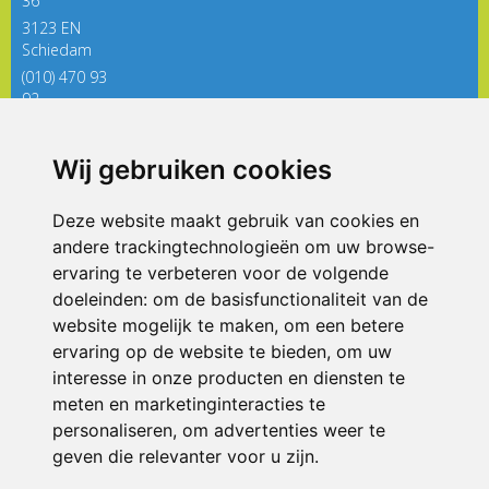
36
3123 EN
Schiedam
(010) 470 93
92
directieregenboog@siko.nl
Wij gebruiken cookies
ONDERDEEL VAN
Deze website maakt gebruik van cookies en
andere trackingtechnologieën om uw browse-
ervaring te verbeteren voor de volgende
doeleinden:
om de basisfunctionaliteit van de
website mogelijk te maken
,
om een betere
ervaring op de website te bieden
,
om uw
interesse in onze producten en diensten te
© 2026 De Regenboog | Alle rechten voorbehouden
meten en marketinginteracties te
personaliseren
,
om advertenties weer te
Privacy policy
|
Disclaimer
|
Klachtenregeling
|
RSIN en Anbi
|
Cookie
voorkeuren
geven die relevanter voor u zijn
.