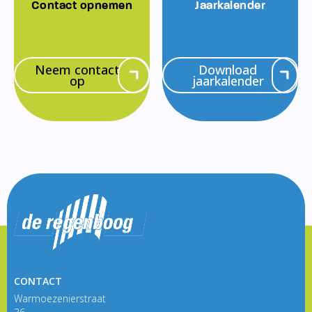
Contact opnemen
Jaarkalender
Neem contact
Download
op
jaarkalender
CONTACT
Warmoezenierstraat