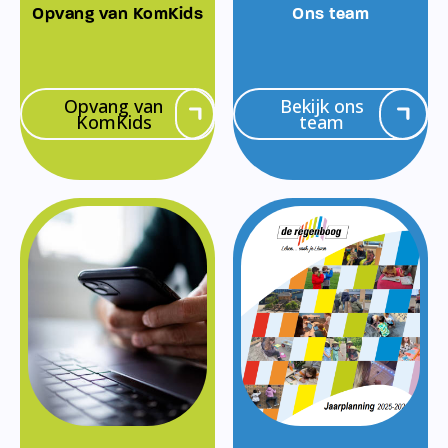
Opvang van KomKids
Ons team
Opvang van
Bekijk ons
KomKids
team