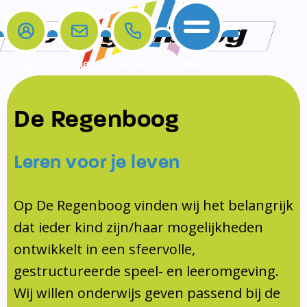
Login
E-mail
Bellen
Menu
De school
Ouders
Contact
Samenwerkingen
De Regenboog
Home
De school
Het team
Schooltijden
Klachten
Jeugdprofessional
Leren voor je leven
Ouders
Opleiding en Stage
Contact
Schoollogopedist
Contact
KomKids
Op De Regenboog vinden wij het belangrijk
Samenwerkingen
dat ieder kind zijn/haar mogelijkheden
Schoolvakanties
ontwikkelt in een sfeervolle,
Ouderraad
gestructureerde speel- en leeromgeving.
Medezeggenschapsraad
Wij willen onderwijs geven passend bij de