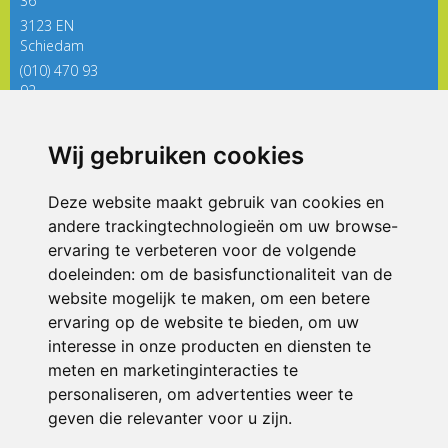
36
3123 EN
Schiedam
(010) 470 93
92
directieregenboog@siko.nl
Wij gebruiken cookies
ONDERDEEL VAN
Deze website maakt gebruik van cookies en
andere trackingtechnologieën om uw browse-
ervaring te verbeteren voor de volgende
doeleinden:
om de basisfunctionaliteit van de
website mogelijk te maken
,
om een betere
ervaring op de website te bieden
,
om uw
interesse in onze producten en diensten te
© 2026 De Regenboog | Alle rechten voorbehouden
meten en marketinginteracties te
personaliseren
,
om advertenties weer te
Privacy policy
|
Disclaimer
|
Klachtenregeling
|
RSIN en Anbi
|
Cookie
voorkeuren
geven die relevanter voor u zijn
.