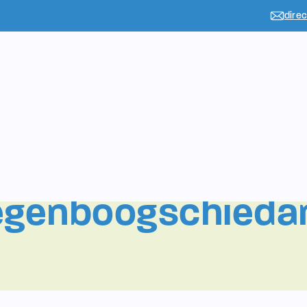
dire
-Results
egenboogschieda