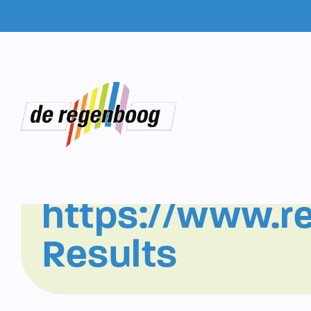
Home
-
https://www.regenboogschiedam.nl/Search
https://www.r
Results