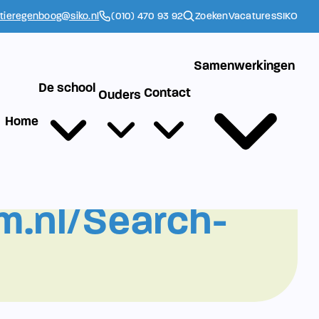
ctieregenboog@siko.nl
(010) 470 93 92
Zoeken
Vacatures
SIKO
Samenwerkingen
De school
Contact
Ouders
Home
m.nl/Search-