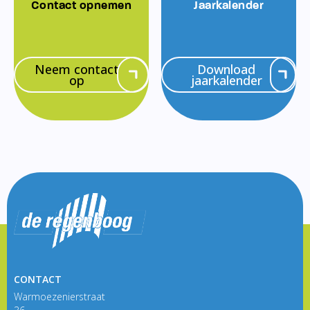
Contact opnemen
Jaarkalender
Neem contact
Download
op
jaarkalender
CONTACT
Warmoezenierstraat