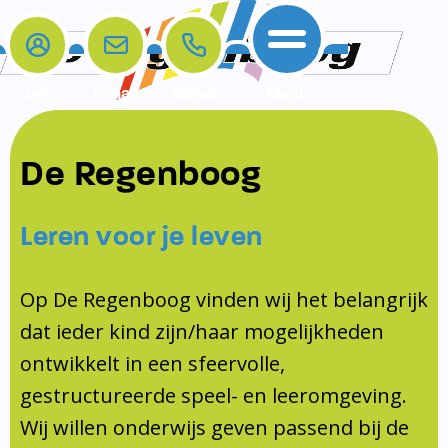
Login
E-mail
Bellen
Menu
De school
Ouders
Contact
Samenwerkingen
De Regenboog
Home
De school
Het team
Schooltijden
Klachten
Jeugdprofessional
Leren voor je leven
Ouders
Opleiding en Stage
Contact
Schoollogopedist
Contact
KomKids
Op De Regenboog vinden wij het belangrijk
Samenwerkingen
dat ieder kind zijn/haar mogelijkheden
Schoolvakanties
ontwikkelt in een sfeervolle,
Ouderraad
gestructureerde speel- en leeromgeving.
Medezeggenschapsraad
Wij willen onderwijs geven passend bij de