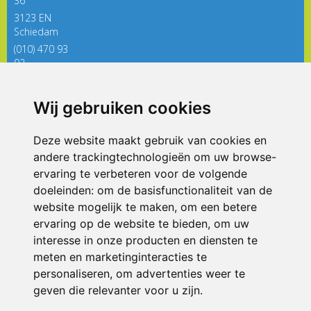
36
3123 EN
Schiedam
(010) 470 93
92
directieregenboog@siko.nl
Wij gebruiken cookies
ONDERDEEL VAN
Deze website maakt gebruik van cookies en
andere trackingtechnologieën om uw browse-
ervaring te verbeteren voor de volgende
doeleinden:
om de basisfunctionaliteit van de
website mogelijk te maken
,
om een betere
ervaring op de website te bieden
,
om uw
interesse in onze producten en diensten te
© 2026 De Regenboog | Alle rechten voorbehouden
meten en marketinginteracties te
personaliseren
,
om advertenties weer te
Privacy policy
|
Disclaimer
|
Klachtenregeling
|
RSIN en Anbi
|
Cookie
voorkeuren
geven die relevanter voor u zijn
.