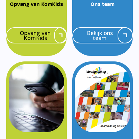
Opvang van KomKids
Ons team
Opvang van
Bekijk ons
KomKids
team