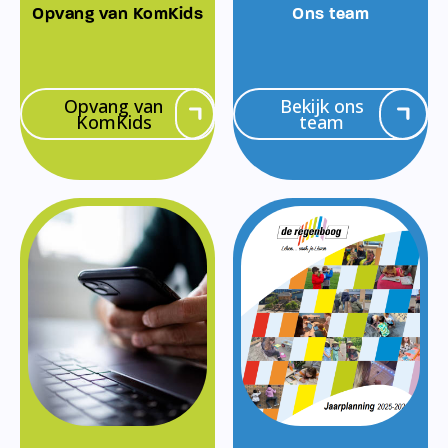
Opvang van KomKids
Ons team
Opvang van
Bekijk ons
KomKids
team