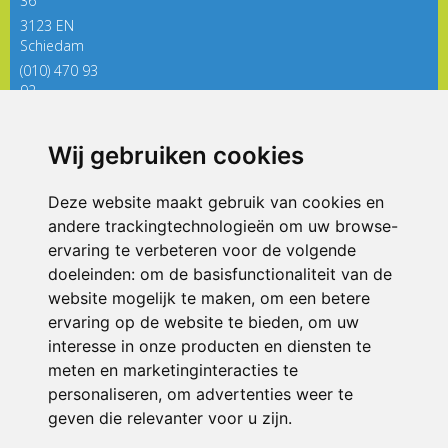
36
3123 EN
Schiedam
(010) 470 93
92
directieregenboog@siko.nl
Wij gebruiken cookies
ONDERDEEL VAN
Deze website maakt gebruik van cookies en
andere trackingtechnologieën om uw browse-
ervaring te verbeteren voor de volgende
doeleinden:
om de basisfunctionaliteit van de
website mogelijk te maken
,
om een betere
ervaring op de website te bieden
,
om uw
interesse in onze producten en diensten te
© 2026 De Regenboog | Alle rechten voorbehouden
meten en marketinginteracties te
personaliseren
,
om advertenties weer te
Privacy policy
|
Disclaimer
|
Klachtenregeling
|
RSIN en Anbi
|
Cookie
voorkeuren
geven die relevanter voor u zijn
.