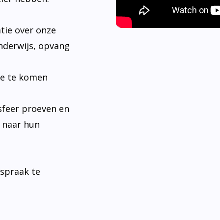
tie over onze
nderwijs, opvang
je te komen
sfeer proeven en
n naar hun
fspraak te