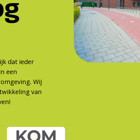
og
jk dat ieder
in een
eromgeving. Wij
twikkeling van
ven!