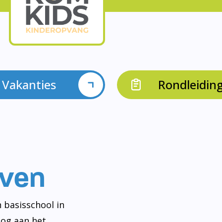
Vakanties
Rondleidin
even
 basisschool in
og aan het