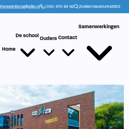
ctieregenboog@siko.nl
(010) 470 93 92
Zoeken
Vacatures
SIKO
Samenwerkingen
De school
Contact
Ouders
Home