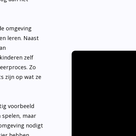
nde omgeving
en leren. Naast
aan
kinderen zelf
leerproces. Zo
s zijn op wat ze
tig voorbeeld
n spelen, maar
 omgeving nodigt
ier hebben.