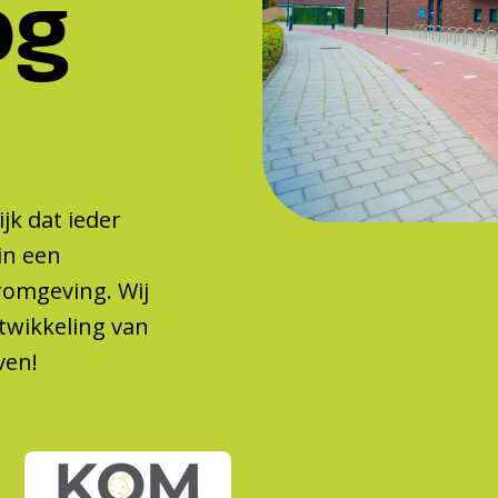
og
jk dat ieder
in een
eromgeving. Wij
twikkeling van
ven!