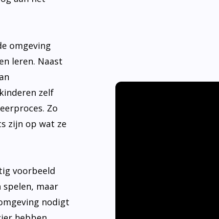
nde omgeving
en leren. Naast
aan
kinderen zelf
leerproces. Zo
s zijn op wat ze
tig voorbeeld
n spelen, maar
 omgeving nodigt
ier hebben.