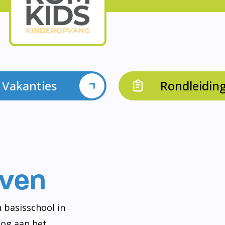
Vakanties
Rondleidin
even
 basisschool in
og aan het