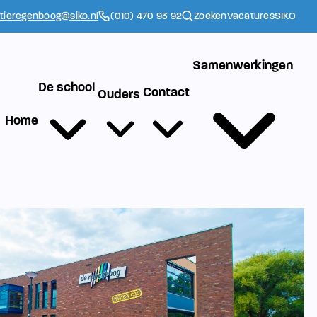
ctieregenboog@siko.nl
(010) 470 93 92
Zoeken
Vacatures
SIKO
Samenwerkingen
De school
Contact
Ouders
Home