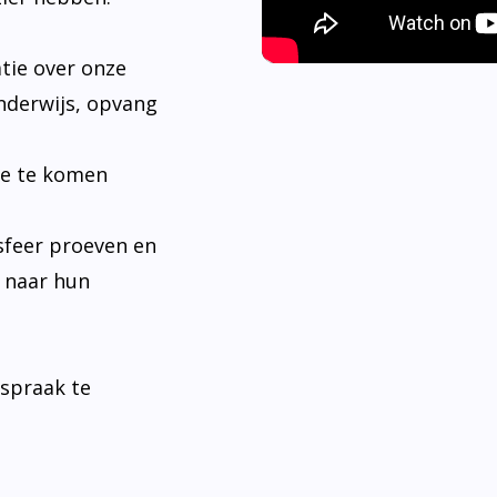
tie over onze
nderwijs, opvang
je te komen
sfeer proeven en
n naar hun
fspraak te