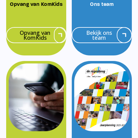
Opvang van KomKids
Ons team
Opvang van
Bekijk ons
KomKids
team