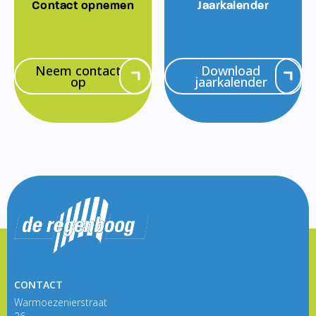
Contact opnemen
Jaarkalender
Neem contact
Download
op
jaarkalender
CONTACT
Warmoezenierstraat