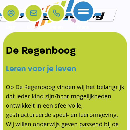
Login
E-mail
Bellen
Menu
De school
Ouders
Contact
Samenwerkingen
De Regenboog
Home
De school
Het team
Schooltijden
Klachten
Jeugdprofessional
Leren voor je leven
Ouders
Opleiding en Stage
Contact
Schoollogopedist
Contact
KomKids
Op De Regenboog vinden wij het belangrijk
Samenwerkingen
dat ieder kind zijn/haar mogelijkheden
Schoolvakanties
ontwikkelt in een sfeervolle,
Ouderraad
gestructureerde speel- en leeromgeving.
Medezeggenschapsraad
Wij willen onderwijs geven passend bij de