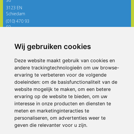
36
3123 EN
Schiedam
(010) 470 93
92
directieregenboog@siko.nl
Wij gebruiken cookies
ONDERDEEL VAN
Deze website maakt gebruik van cookies en
andere trackingtechnologieën om uw browse-
ervaring te verbeteren voor de volgende
doeleinden:
om de basisfunctionaliteit van de
website mogelijk te maken
,
om een betere
ervaring op de website te bieden
,
om uw
interesse in onze producten en diensten te
© 2026 De Regenboog | Alle rechten voorbehouden
meten en marketinginteracties te
personaliseren
,
om advertenties weer te
Privacy policy
|
Disclaimer
|
Klachtenregeling
|
RSIN en Anbi
|
Cookie
voorkeuren
geven die relevanter voor u zijn
.