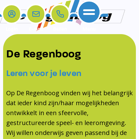
Login
E-mail
Bellen
Menu
De school
Ouders
Contact
Samenwerkingen
De Regenboog
Home
De school
Het team
Schooltijden
Klachten
Jeugdprofessional
Leren voor je leven
Ouders
Opleiding en Stage
Contact
Schoollogopedist
Contact
KomKids
Op De Regenboog vinden wij het belangrijk
Samenwerkingen
dat ieder kind zijn/haar mogelijkheden
Schoolvakanties
ontwikkelt in een sfeervolle,
Ouderraad
gestructureerde speel- en leeromgeving.
Medezeggenschapsraad
Wij willen onderwijs geven passend bij de