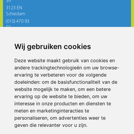
36
3123 EN
Schiedam
(010) 470 93
92
directieregenboog@siko.nl
Wij gebruiken cookies
ONDERDEEL VAN
Deze website maakt gebruik van cookies en
andere trackingtechnologieën om uw browse-
ervaring te verbeteren voor de volgende
doeleinden:
om de basisfunctionaliteit van de
website mogelijk te maken
,
om een betere
ervaring op de website te bieden
,
om uw
interesse in onze producten en diensten te
© 2026 De Regenboog | Alle rechten voorbehouden
meten en marketinginteracties te
personaliseren
,
om advertenties weer te
Privacy policy
|
Disclaimer
|
Klachtenregeling
|
RSIN en Anbi
|
Cookie
voorkeuren
geven die relevanter voor u zijn
.