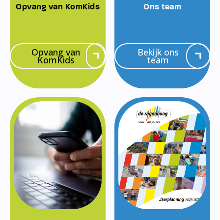
Opvang van KomKids
Ons team
Opvang van
Bekijk ons
KomKids
team