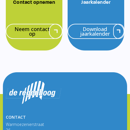
Contact opnemen
Jaarkalender
Neem contact
Download
op
jaarkalender
CONTACT
Warmoezenierstraat