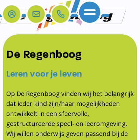
Login
E-mail
Bellen
Menu
De school
Ouders
Contact
Samenwerkingen
De Regenboog
Home
De school
Het team
Schooltijden
Klachten
Jeugdprofessional
Leren voor je leven
Ouders
Opleiding en Stage
Contact
Schoollogopedist
Contact
KomKids
Op De Regenboog vinden wij het belangrijk
Samenwerkingen
dat ieder kind zijn/haar mogelijkheden
Schoolvakanties
ontwikkelt in een sfeervolle,
Ouderraad
gestructureerde speel- en leeromgeving.
Medezeggenschapsraad
Wij willen onderwijs geven passend bij de