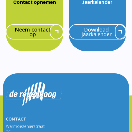
Contact opnemen
Jaarkalender
Neem contact
Download
op
jaarkalender
CONTACT
Warmoezenierstraat