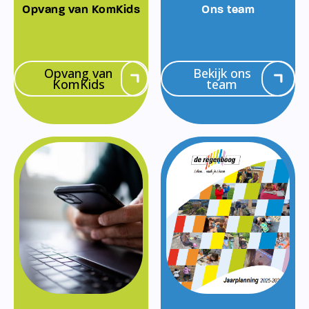
Opvang van KomKids
Ons team
Opvang van
Bekijk ons
KomKids
team