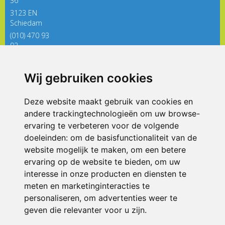
36
3123 EN
Schiedam
(010) 470 93
92
directieregenboog@siko.nl
Wij gebruiken cookies
ONDERDEEL VAN
Deze website maakt gebruik van cookies en
andere trackingtechnologieën om uw browse-
ervaring te verbeteren voor de volgende
doeleinden:
om de basisfunctionaliteit van de
website mogelijk te maken
,
om een betere
ervaring op de website te bieden
,
om uw
interesse in onze producten en diensten te
© 2026 De Regenboog | Alle rechten voorbehouden
meten en marketinginteracties te
personaliseren
,
om advertenties weer te
Privacy policy
|
Disclaimer
|
Klachtenregeling
|
RSIN en Anbi
|
Cookie
voorkeuren
geven die relevanter voor u zijn
.