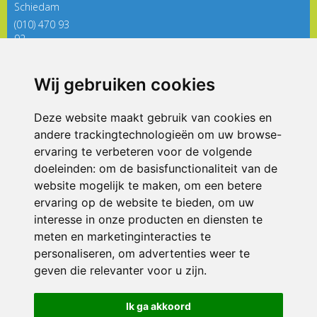
Schiedam
(010) 470 93
92
directieregenboog@siko.nl
Wij gebruiken cookies
ONDERDEEL VAN
Deze website maakt gebruik van cookies en
andere trackingtechnologieën om uw browse-
ervaring te verbeteren voor de volgende
doeleinden:
om de basisfunctionaliteit van de
website mogelijk te maken
,
om een betere
ervaring op de website te bieden
,
om uw
interesse in onze producten en diensten te
© 2026 De Regenboog | Alle rechten voorbehouden
meten en marketinginteracties te
personaliseren
,
om advertenties weer te
Privacy policy
|
Disclaimer
|
Klachtenregeling
|
RSIN en Anbi
|
Cookie
geven die relevanter voor u zijn
.
voorkeuren
Crealisatie
The MindOffice
Ik ga akkoord