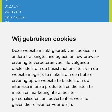
36
3123 EN
Schiedam
(010) 470 93
92
directieregenboog@siko.nl
Wij gebruiken cookies
ONDERDEEL VAN
Deze website maakt gebruik van cookies en
andere trackingtechnologieën om uw browse-
ervaring te verbeteren voor de volgende
doeleinden:
om de basisfunctionaliteit van de
website mogelijk te maken
,
om een betere
ervaring op de website te bieden
,
om uw
interesse in onze producten en diensten te
© 2026 De Regenboog | Alle rechten voorbehouden
meten en marketinginteracties te
personaliseren
,
om advertenties weer te
Privacy policy
|
Disclaimer
|
Klachtenregeling
|
RSIN en Anbi
|
Cookie
voorkeuren
geven die relevanter voor u zijn
.