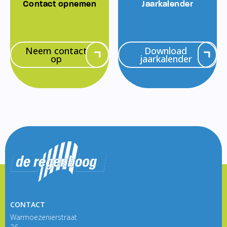
Contact opnemen
Jaarkalender
Neem contact
Download
op
jaarkalender
CONTACT
Warmoezenierstraat