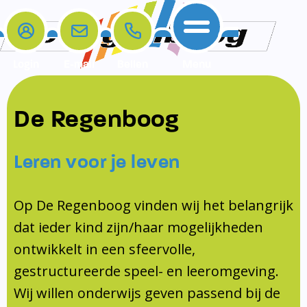
Login
E-mail
Bellen
Menu
De school
Ouders
Contact
Samenwerkingen
De Regenboog
Home
De school
Het team
Schooltijden
Klachten
Jeugdprofessional
Leren voor je leven
Ouders
Opleiding en Stage
Contact
Schoollogopedist
Contact
KomKids
Op De Regenboog vinden wij het belangrijk
Samenwerkingen
dat ieder kind zijn/haar mogelijkheden
Schoolvakanties
ontwikkelt in een sfeervolle,
Ouderraad
gestructureerde speel- en leeromgeving.
Medezeggenschapsraad
Wij willen onderwijs geven passend bij de