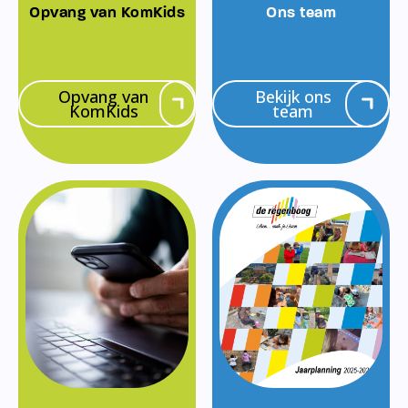
Opvang van KomKids
Ons team
Opvang van
Bekijk ons
KomKids
team