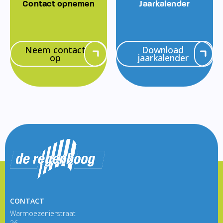
Contact opnemen
Jaarkalender
Neem contact
Download
op
jaarkalender
CONTACT
Warmoezenierstraat