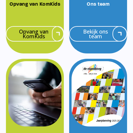
Opvang van KomKids
Ons team
Opvang van
Bekijk ons
KomKids
team