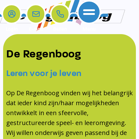
Login
E-mail
Bellen
Menu
De school
Ouders
Contact
Samenwerkingen
De Regenboog
Home
De school
Het team
Schooltijden
Klachten
Jeugdprofessional
Leren voor je leven
Ouders
Opleiding en Stage
Contact
Schoollogopedist
Contact
KomKids
Op De Regenboog vinden wij het belangrijk
Samenwerkingen
dat ieder kind zijn/haar mogelijkheden
Schoolvakanties
ontwikkelt in een sfeervolle,
Ouderraad
gestructureerde speel- en leeromgeving.
Medezeggenschapsraad
Wij willen onderwijs geven passend bij de