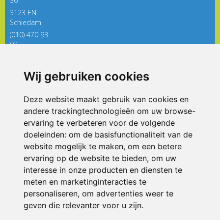
36
3123 EN
Schiedam
(010) 470 93
92
directieregenboog@siko.nl
Wij gebruiken cookies
ONDERDEEL VAN
Deze website maakt gebruik van cookies en
andere trackingtechnologieën om uw browse-
ervaring te verbeteren voor de volgende
doeleinden:
om de basisfunctionaliteit van de
website mogelijk te maken
,
om een betere
ervaring op de website te bieden
,
om uw
interesse in onze producten en diensten te
© 2026 De Regenboog | Alle rechten voorbehouden
meten en marketinginteracties te
personaliseren
,
om advertenties weer te
Privacy policy
|
Disclaimer
|
Klachtenregeling
|
RSIN en Anbi
|
Cookie
voorkeuren
geven die relevanter voor u zijn
.