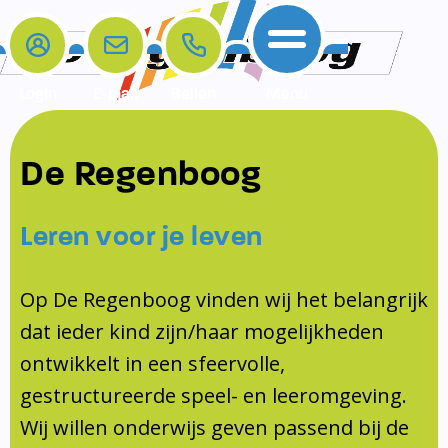
Login
E-mail
Bellen
Menu
De school
Ouders
Contact
Samenwerkingen
De Regenboog
Home
De school
Het team
Schooltijden
Klachten
Jeugdprofessional
Leren voor je leven
Ouders
Opleiding en Stage
Contact
Schoollogopedist
Contact
KomKids
Op De Regenboog vinden wij het belangrijk
Samenwerkingen
dat ieder kind zijn/haar mogelijkheden
Schoolvakanties
ontwikkelt in een sfeervolle,
Ouderraad
gestructureerde speel- en leeromgeving.
Medezeggenschapsraad
Wij willen onderwijs geven passend bij de