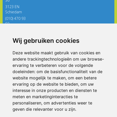
36
3123 EN
Schiedam
(010) 470 93
92
directieregenboog@siko.nl
Wij gebruiken cookies
ONDERDEEL VAN
Deze website maakt gebruik van cookies en
andere trackingtechnologieën om uw browse-
ervaring te verbeteren voor de volgende
doeleinden:
om de basisfunctionaliteit van de
website mogelijk te maken
,
om een betere
ervaring op de website te bieden
,
om uw
interesse in onze producten en diensten te
© 2026 De Regenboog | Alle rechten voorbehouden
meten en marketinginteracties te
personaliseren
,
om advertenties weer te
Privacy policy
|
Disclaimer
|
Klachtenregeling
|
RSIN en Anbi
|
Cookie
voorkeuren
geven die relevanter voor u zijn
.