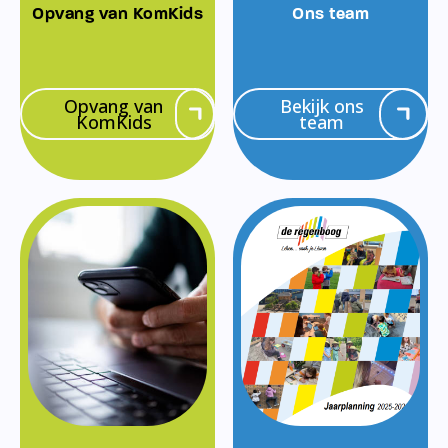
Opvang van KomKids
Ons team
Opvang van
Bekijk ons
KomKids
team