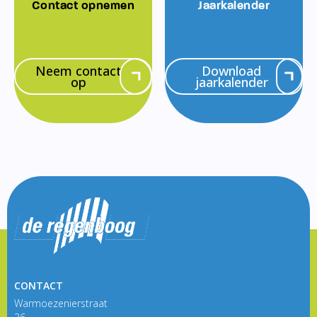
Contact opnemen
Jaarkalender
Neem contact
Download
op
jaarkalender
CONTACT
Warmoezenierstraat