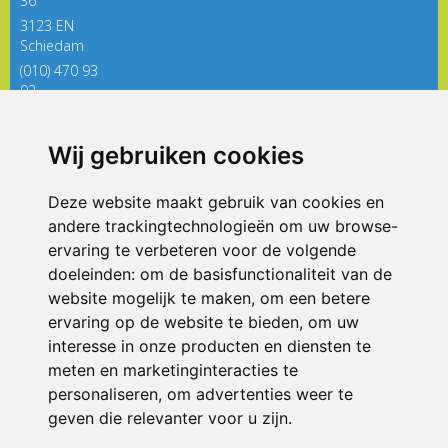
36
3123 EN
Schiedam
(010) 470 93
92
directieregenboog@siko.nl
Wij gebruiken cookies
ONDERDEEL VAN
Deze website maakt gebruik van cookies en
andere trackingtechnologieën om uw browse-
ervaring te verbeteren voor de volgende
doeleinden:
om de basisfunctionaliteit van de
website mogelijk te maken
,
om een betere
ervaring op de website te bieden
,
om uw
interesse in onze producten en diensten te
© 2026 De Regenboog | Alle rechten voorbehouden
meten en marketinginteracties te
personaliseren
,
om advertenties weer te
Privacy policy
|
Disclaimer
|
Klachtenregeling
|
RSIN en Anbi
|
Cookie
voorkeuren
geven die relevanter voor u zijn
.