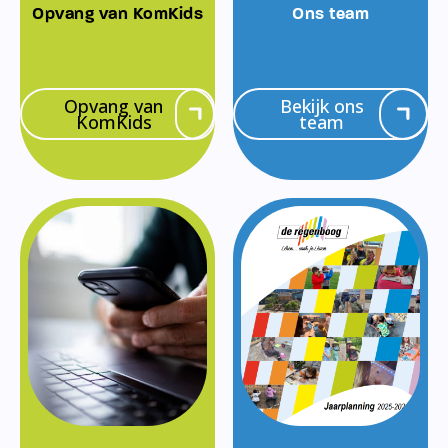
Opvang van KomKids
Ons team
Opvang van
Bekijk ons
KomKids
team