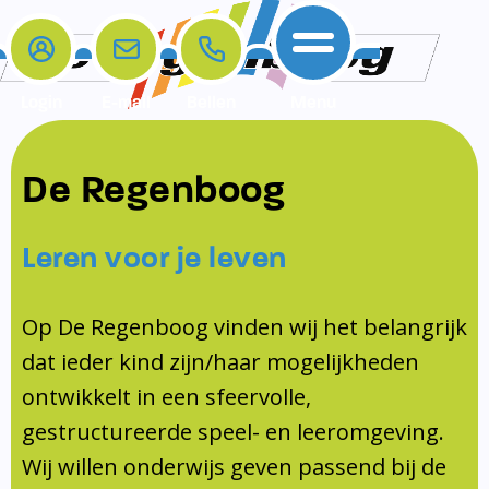
Login
E-mail
Bellen
Menu
De school
Ouders
Contact
Samenwerkingen
De Regenboog
Home
De school
Het team
Schooltijden
Klachten
Jeugdprofessional
Leren voor je leven
Ouders
Opleiding en Stage
Contact
Schoollogopedist
Contact
KomKids
Op De Regenboog vinden wij het belangrijk
Samenwerkingen
dat ieder kind zijn/haar mogelijkheden
Schoolvakanties
ontwikkelt in een sfeervolle,
Ouderraad
gestructureerde speel- en leeromgeving.
Medezeggenschapsraad
Wij willen onderwijs geven passend bij de