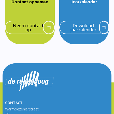
Contact opnemen
Jaarkalender
Neem contact
Download
op
jaarkalender
CONTACT
Warmoezenierstraat