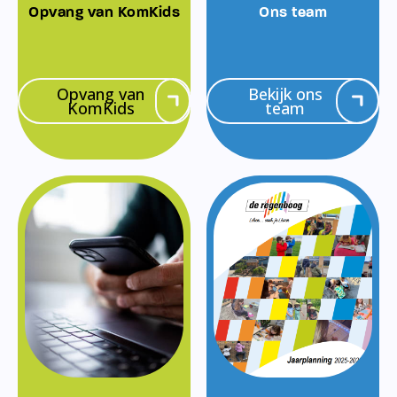
Opvang van KomKids
Ons team
Opvang van
Bekijk ons
KomKids
team