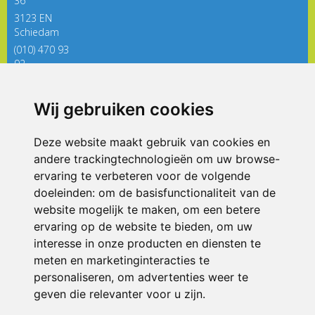
36
3123 EN
Schiedam
(010) 470 93
92
directieregenboog@siko.nl
Wij gebruiken cookies
ONDERDEEL VAN
Deze website maakt gebruik van cookies en
andere trackingtechnologieën om uw browse-
ervaring te verbeteren voor de volgende
doeleinden:
om de basisfunctionaliteit van de
website mogelijk te maken
,
om een betere
ervaring op de website te bieden
,
om uw
interesse in onze producten en diensten te
© 2026 De Regenboog | Alle rechten voorbehouden
meten en marketinginteracties te
personaliseren
,
om advertenties weer te
Privacy policy
|
Disclaimer
|
Klachtenregeling
|
RSIN en Anbi
|
Cookie
voorkeuren
geven die relevanter voor u zijn
.