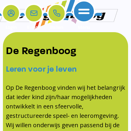
Login
E-mail
Bellen
Menu
De school
Ouders
Contact
Samenwerkingen
De Regenboog
Home
De school
Het team
Schooltijden
Klachten
Jeugdprofessional
Leren voor je leven
Ouders
Opleiding en Stage
Contact
Schoollogopedist
Contact
KomKids
Op De Regenboog vinden wij het belangrijk
Samenwerkingen
dat ieder kind zijn/haar mogelijkheden
Schoolvakanties
ontwikkelt in een sfeervolle,
Ouderraad
gestructureerde speel- en leeromgeving.
Medezeggenschapsraad
Wij willen onderwijs geven passend bij de