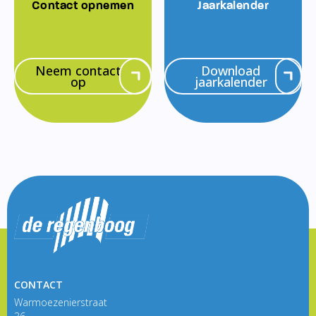
Contact opnemen
Jaarkalender
Neem contact
Download
op
jaarkalender
CONTACT
Warmoezenierstraat