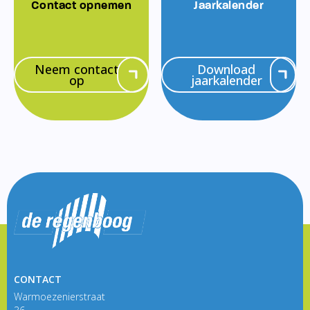
Contact opnemen
Jaarkalender
Neem contact
Download
op
jaarkalender
CONTACT
Warmoezenierstraat