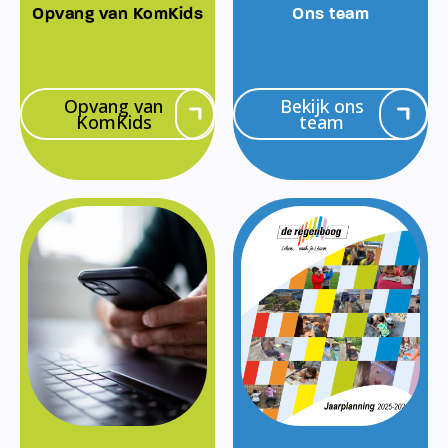
Opvang van KomKids
Ons team
Opvang van
Bekijk ons
KomKids
team