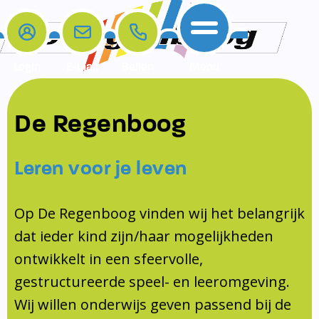
Login
E-mail
Bellen
Menu
De school
Ouders
Contact
Samenwerkingen
De Regenboog
Home
De school
Het team
Schooltijden
Klachten
Jeugdprofessional
Leren voor je leven
Ouders
Opleiding en Stage
Contact
Schoollogopedist
Contact
KomKids
Op De Regenboog vinden wij het belangrijk
Samenwerkingen
dat ieder kind zijn/haar mogelijkheden
Schoolvakanties
ontwikkelt in een sfeervolle,
Ouderraad
gestructureerde speel- en leeromgeving.
Medezeggenschapsraad
Wij willen onderwijs geven passend bij de