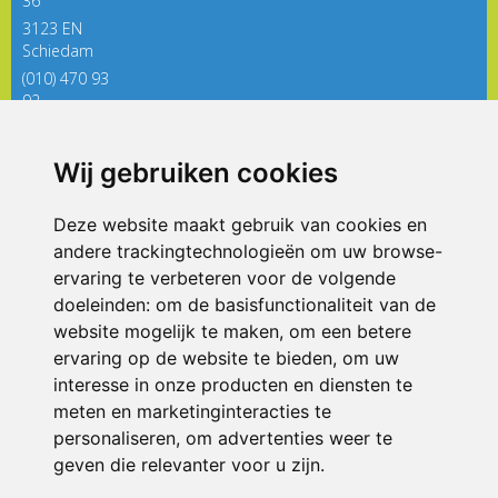
36
3123 EN
Schiedam
(010) 470 93
92
directieregenboog@siko.nl
Wij gebruiken cookies
ONDERDEEL VAN
Deze website maakt gebruik van cookies en
andere trackingtechnologieën om uw browse-
ervaring te verbeteren voor de volgende
doeleinden:
om de basisfunctionaliteit van de
website mogelijk te maken
,
om een betere
ervaring op de website te bieden
,
om uw
interesse in onze producten en diensten te
© 2026 De Regenboog | Alle rechten voorbehouden
meten en marketinginteracties te
personaliseren
,
om advertenties weer te
Privacy policy
|
Disclaimer
|
Klachtenregeling
|
RSIN en Anbi
|
Cookie
voorkeuren
geven die relevanter voor u zijn
.