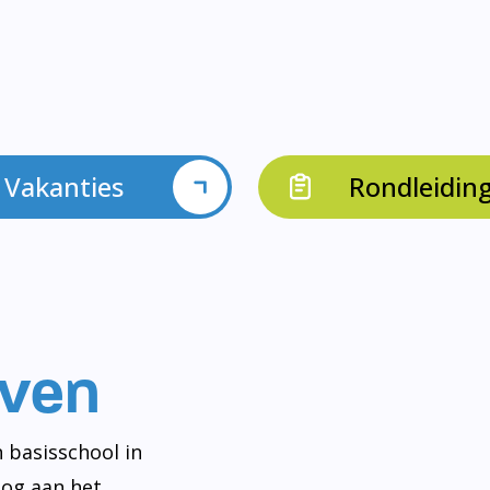
Vakanties
Rondleidin
even
 basisschool in
og aan het