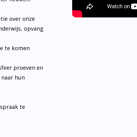
tie over onze
nderwijs, opvang
je te komen
sfeer proeven en
n naar hun
fspraak te