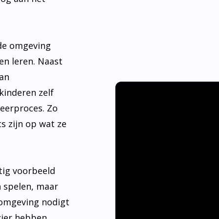
nde omgeving
en leren. Naast
aan
kinderen zelf
leerproces. Zo
s zijn op wat ze
tig voorbeeld
n spelen, maar
 omgeving nodigt
ier hebben.