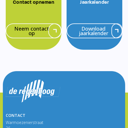
Contact opnemen
Jaarkalender
Neem contact
Download
op
jaarkalender
CONTACT
Warmoezenierstraat