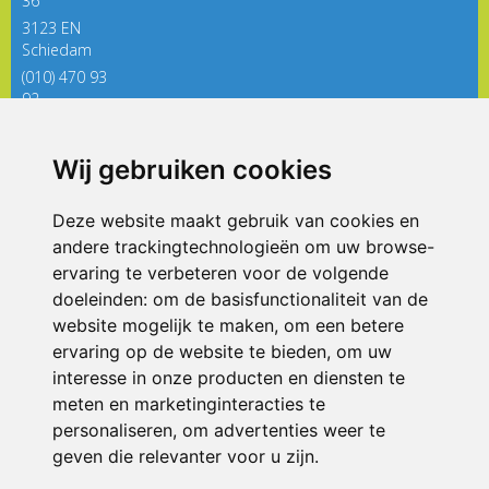
36
3123 EN
Schiedam
(010) 470 93
92
directieregenboog@siko.nl
Wij gebruiken cookies
ONDERDEEL VAN
Deze website maakt gebruik van cookies en
andere trackingtechnologieën om uw browse-
ervaring te verbeteren voor de volgende
doeleinden:
om de basisfunctionaliteit van de
website mogelijk te maken
,
om een betere
ervaring op de website te bieden
,
om uw
interesse in onze producten en diensten te
© 2026 De Regenboog | Alle rechten voorbehouden
meten en marketinginteracties te
personaliseren
,
om advertenties weer te
Privacy policy
|
Disclaimer
|
Klachtenregeling
|
RSIN en Anbi
|
Cookie
voorkeuren
geven die relevanter voor u zijn
.