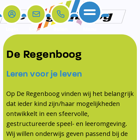
Login
E-mail
Bellen
Menu
De school
Ouders
Contact
Samenwerkingen
De Regenboog
Home
De school
Het team
Schooltijden
Klachten
Jeugdprofessional
Leren voor je leven
Ouders
Opleiding en Stage
Contact
Schoollogopedist
Contact
KomKids
Op De Regenboog vinden wij het belangrijk
Samenwerkingen
dat ieder kind zijn/haar mogelijkheden
Schoolvakanties
ontwikkelt in een sfeervolle,
Ouderraad
gestructureerde speel- en leeromgeving.
Medezeggenschapsraad
Wij willen onderwijs geven passend bij de