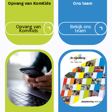
Opvang van KomKids
Ons team
Opvang van
Bekijk ons
KomKids
team