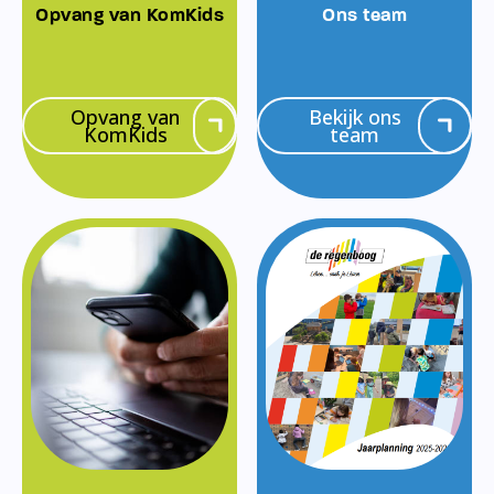
Opvang van KomKids
Ons team
Opvang van
Bekijk ons
KomKids
team