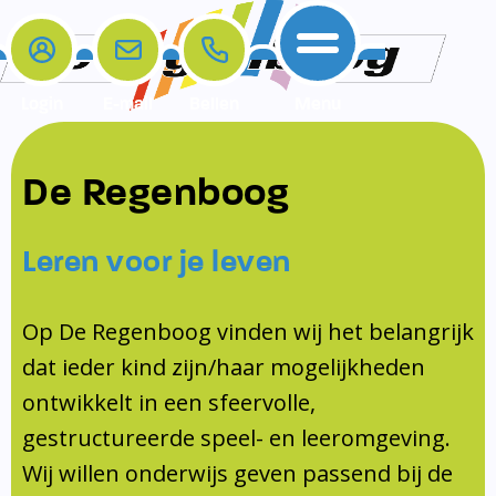
Login
E-mail
Bellen
Menu
De school
Ouders
Contact
Samenwerkingen
De Regenboog
Home
De school
Het team
Schooltijden
Klachten
Jeugdprofessional
Leren voor je leven
Ouders
Opleiding en Stage
Contact
Schoollogopedist
Contact
KomKids
Op De Regenboog vinden wij het belangrijk
Samenwerkingen
dat ieder kind zijn/haar mogelijkheden
Schoolvakanties
ontwikkelt in een sfeervolle,
Ouderraad
gestructureerde speel- en leeromgeving.
Medezeggenschapsraad
Wij willen onderwijs geven passend bij de