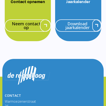
Contact opnemen
Jaarkalender
Neem contact
Download
op
jaarkalender
CONTACT
Warmoezenierstraat