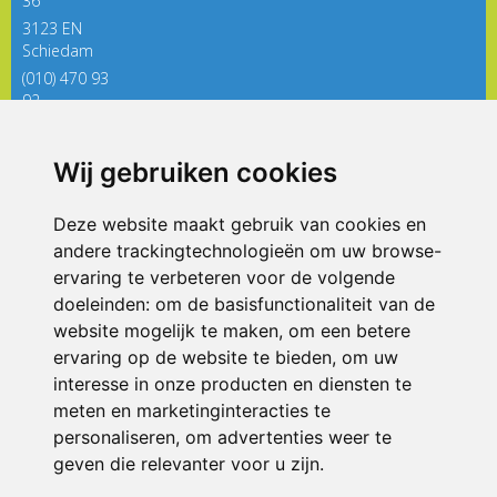
36
3123 EN
Schiedam
(010) 470 93
92
directieregenboog@siko.nl
Wij gebruiken cookies
ONDERDEEL VAN
Deze website maakt gebruik van cookies en
andere trackingtechnologieën om uw browse-
ervaring te verbeteren voor de volgende
doeleinden:
om de basisfunctionaliteit van de
website mogelijk te maken
,
om een betere
ervaring op de website te bieden
,
om uw
interesse in onze producten en diensten te
© 2026 De Regenboog | Alle rechten voorbehouden
meten en marketinginteracties te
personaliseren
,
om advertenties weer te
Privacy policy
|
Disclaimer
|
Klachtenregeling
|
RSIN en Anbi
|
Cookie
voorkeuren
geven die relevanter voor u zijn
.