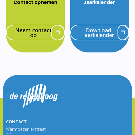
Contact opnemen
Jaarkalender
Neem contact
Download
op
jaarkalender
CONTACT
Warmoezenierstraat