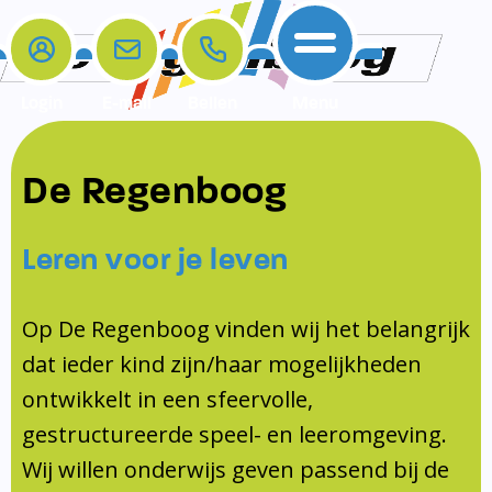
Login
E-mail
Bellen
Menu
De school
Ouders
Contact
Samenwerkingen
De Regenboog
Home
De school
Het team
Schooltijden
Klachten
Jeugdprofessional
Leren voor je leven
Ouders
Opleiding en Stage
Contact
Schoollogopedist
Contact
KomKids
Op De Regenboog vinden wij het belangrijk
Samenwerkingen
dat ieder kind zijn/haar mogelijkheden
Schoolvakanties
ontwikkelt in een sfeervolle,
Ouderraad
gestructureerde speel- en leeromgeving.
Medezeggenschapsraad
Wij willen onderwijs geven passend bij de