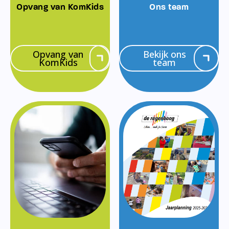
Opvang van KomKids
Ons team
Opvang van
Bekijk ons
KomKids
team