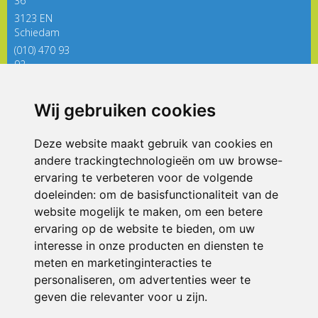
36
3123 EN
Schiedam
(010) 470 93
92
directieregenboog@siko.nl
Wij gebruiken cookies
ONDERDEEL VAN
Deze website maakt gebruik van cookies en
andere trackingtechnologieën om uw browse-
ervaring te verbeteren voor de volgende
doeleinden:
om de basisfunctionaliteit van de
website mogelijk te maken
,
om een betere
ervaring op de website te bieden
,
om uw
interesse in onze producten en diensten te
© 2026 De Regenboog | Alle rechten voorbehouden
meten en marketinginteracties te
personaliseren
,
om advertenties weer te
Privacy policy
|
Disclaimer
|
Klachtenregeling
|
RSIN en Anbi
|
Cookie
voorkeuren
geven die relevanter voor u zijn
.