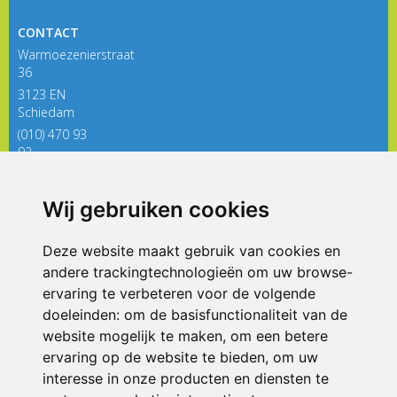
Documentatie
CONTACT
Formulieren
Warmoezenierstraat
SIKO
36
3123 EN
Schiedam
(010) 470 93
92
directieregenboog@siko.nl
Wij gebruiken cookies
ONDERDEEL VAN
Deze website maakt gebruik van cookies en
andere trackingtechnologieën om uw browse-
ervaring te verbeteren voor de volgende
doeleinden:
om de basisfunctionaliteit van de
website mogelijk te maken
,
om een betere
ervaring op de website te bieden
,
om uw
interesse in onze producten en diensten te
© 2026 De Regenboog | Alle rechten voorbehouden