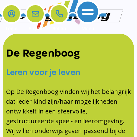
Login
E-mail
Bellen
Menu
De school
Ouders
Contact
Samenwerkingen
De Regenboog
Home
De school
Het team
Schooltijden
Klachten
Jeugdprofessional
Leren voor je leven
Ouders
Opleiding en Stage
Contact
Schoollogopedist
Contact
KomKids
Op De Regenboog vinden wij het belangrijk
Samenwerkingen
dat ieder kind zijn/haar mogelijkheden
Schoolvakanties
ontwikkelt in een sfeervolle,
Ouderraad
gestructureerde speel- en leeromgeving.
Medezeggenschapsraad
Wij willen onderwijs geven passend bij de