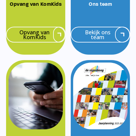
Opvang van KomKids
Ons team
Opvang van
Bekijk ons
KomKids
team