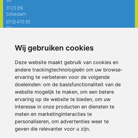
36
3123 EN
Schiedam
(010) 470 93
92
directieregenboog@siko.nl
Wij gebruiken cookies
ONDERDEEL VAN
Deze website maakt gebruik van cookies en
andere trackingtechnologieën om uw browse-
ervaring te verbeteren voor de volgende
doeleinden:
om de basisfunctionaliteit van de
website mogelijk te maken
,
om een betere
ervaring op de website te bieden
,
om uw
interesse in onze producten en diensten te
© 2026 De Regenboog | Alle rechten voorbehouden
meten en marketinginteracties te
personaliseren
,
om advertenties weer te
Privacy policy
|
Disclaimer
|
Klachtenregeling
|
RSIN en Anbi
|
Cookie
voorkeuren
geven die relevanter voor u zijn
.