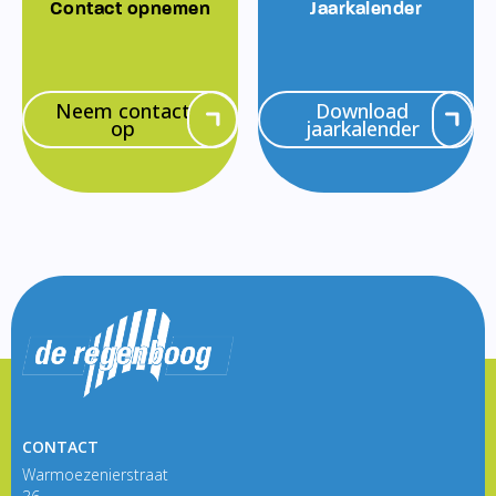
Contact opnemen
Jaarkalender
Neem contact
Download
op
jaarkalender
CONTACT
Warmoezenierstraat