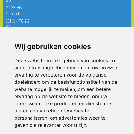
36
3123 EN
Schiedam
(010) 470 93
92
directieregenboog@siko.nl
Wij gebruiken cookies
ONDERDEEL VAN
Deze website maakt gebruik van cookies en
andere trackingtechnologieën om uw browse-
ervaring te verbeteren voor de volgende
doeleinden:
om de basisfunctionaliteit van de
website mogelijk te maken
,
om een betere
ervaring op de website te bieden
,
om uw
interesse in onze producten en diensten te
© 2026 De Regenboog | Alle rechten voorbehouden
meten en marketinginteracties te
personaliseren
,
om advertenties weer te
Privacy policy
|
Disclaimer
|
Klachtenregeling
|
RSIN en Anbi
|
Cookie
voorkeuren
geven die relevanter voor u zijn
.