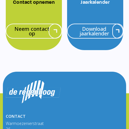
Contact opnemen
Jaarkalender
Neem contact
Download
op
jaarkalender
CONTACT
Warmoezenierstraat