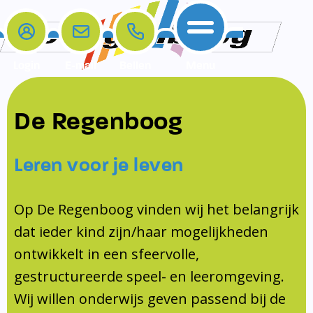
Login
E-mail
Bellen
Menu
De school
Ouders
Contact
Samenwerkingen
De Regenboog
Home
De school
Het team
Schooltijden
Klachten
Jeugdprofessional
Leren voor je leven
Ouders
Opleiding en Stage
Contact
Schoollogopedist
Contact
KomKids
Op De Regenboog vinden wij het belangrijk
Samenwerkingen
dat ieder kind zijn/haar mogelijkheden
Schoolvakanties
ontwikkelt in een sfeervolle,
Ouderraad
gestructureerde speel- en leeromgeving.
Medezeggenschapsraad
Wij willen onderwijs geven passend bij de