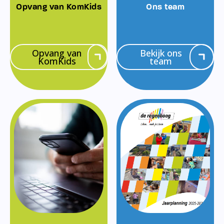
Opvang van KomKids
Ons team
Opvang van
Bekijk ons
KomKids
team