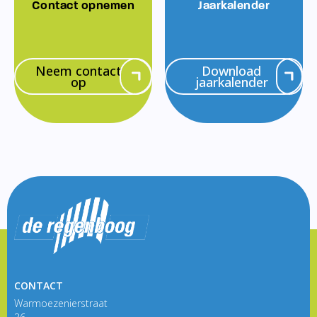
Contact opnemen
Jaarkalender
Neem contact
Download
op
jaarkalender
CONTACT
Warmoezenierstraat