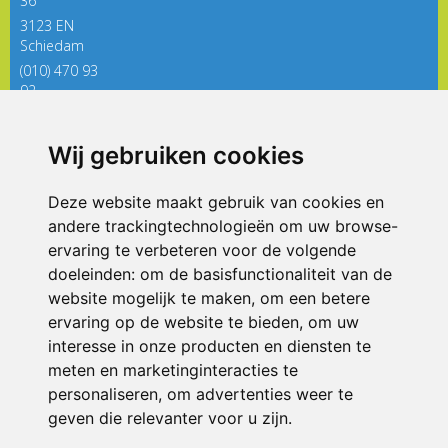
36
3123 EN
Schiedam
(010) 470 93
92
directieregenboog@siko.nl
Wij gebruiken cookies
ONDERDEEL VAN
Deze website maakt gebruik van cookies en
andere trackingtechnologieën om uw browse-
ervaring te verbeteren voor de volgende
doeleinden:
om de basisfunctionaliteit van de
website mogelijk te maken
,
om een betere
ervaring op de website te bieden
,
om uw
interesse in onze producten en diensten te
© 2026 De Regenboog | Alle rechten voorbehouden
meten en marketinginteracties te
personaliseren
,
om advertenties weer te
Privacy policy
|
Disclaimer
|
Klachtenregeling
|
RSIN en Anbi
|
Cookie
voorkeuren
geven die relevanter voor u zijn
.