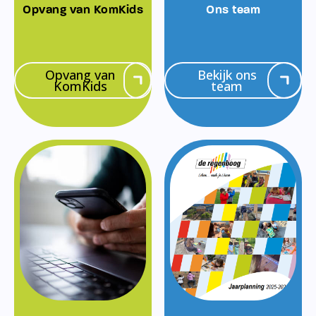
Opvang van KomKids
Ons team
Opvang van
Bekijk ons
KomKids
team