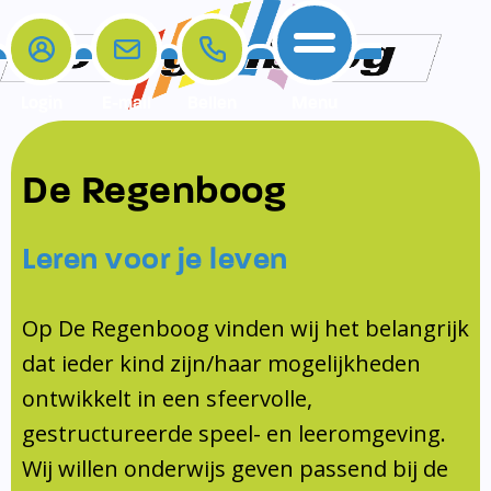
Login
E-mail
Bellen
Menu
De school
Ouders
Contact
Samenwerkingen
De Regenboog
Home
De school
Het team
Schooltijden
Klachten
Jeugdprofessional
Leren voor je leven
Ouders
Opleiding en Stage
Contact
Schoollogopedist
Contact
KomKids
Op De Regenboog vinden wij het belangrijk
Samenwerkingen
dat ieder kind zijn/haar mogelijkheden
Schoolvakanties
ontwikkelt in een sfeervolle,
Ouderraad
gestructureerde speel- en leeromgeving.
Medezeggenschapsraad
Wij willen onderwijs geven passend bij de