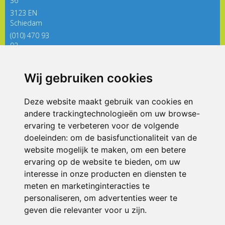
36
3123 EN
Schiedam
(010) 470 93
92
directieregenboog@siko.nl
Wij gebruiken cookies
ONDERDEEL VAN
Deze website maakt gebruik van cookies en
andere trackingtechnologieën om uw browse-
ervaring te verbeteren voor de volgende
doeleinden:
om de basisfunctionaliteit van de
website mogelijk te maken
,
om een betere
ervaring op de website te bieden
,
om uw
interesse in onze producten en diensten te
© 2026 De Regenboog | Alle rechten voorbehouden
meten en marketinginteracties te
personaliseren
,
om advertenties weer te
Privacy policy
|
Disclaimer
|
Klachtenregeling
|
RSIN en Anbi
|
Cookie
voorkeuren
geven die relevanter voor u zijn
.