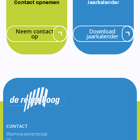
Contact opnemen
Jaarkalender
Neem contact
Download
op
jaarkalender
CONTACT
Warmoezenierstraat