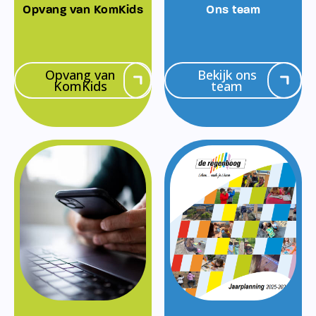
Opvang van KomKids
Ons team
Opvang van
Bekijk ons
KomKids
team