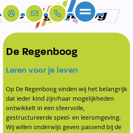
Login
E-mail
Bellen
Menu
De school
Ouders
Contact
Samenwerkingen
De Regenboog
Home
De school
Het team
Schooltijden
Klachten
Jeugdprofessional
Leren voor je leven
Ouders
Opleiding en Stage
Contact
Schoollogopedist
Contact
KomKids
Op De Regenboog vinden wij het belangrijk
Samenwerkingen
dat ieder kind zijn/haar mogelijkheden
Schoolvakanties
ontwikkelt in een sfeervolle,
Ouderraad
gestructureerde speel- en leeromgeving.
Medezeggenschapsraad
Wij willen onderwijs geven passend bij de