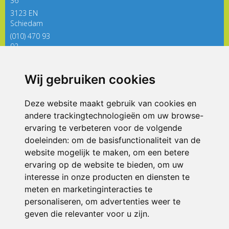
36
3123 EN
Schiedam
(010) 470 93
92
directieregenboog@siko.nl
Wij gebruiken cookies
ONDERDEEL VAN
Deze website maakt gebruik van cookies en
andere trackingtechnologieën om uw browse-
ervaring te verbeteren voor de volgende
doeleinden:
om de basisfunctionaliteit van de
website mogelijk te maken
,
om een betere
ervaring op de website te bieden
,
om uw
interesse in onze producten en diensten te
© 2026 De Regenboog | Alle rechten voorbehouden
meten en marketinginteracties te
personaliseren
,
om advertenties weer te
Privacy policy
|
Disclaimer
|
Klachtenregeling
|
RSIN en Anbi
|
Cookie
voorkeuren
geven die relevanter voor u zijn
.