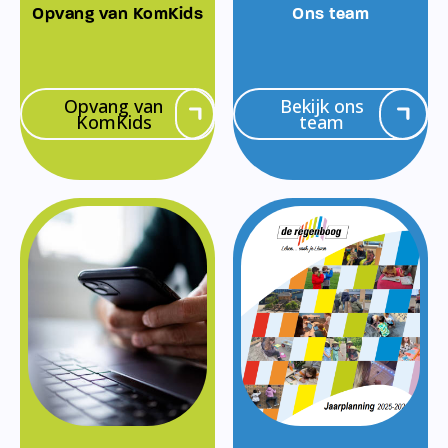
Opvang van KomKids
Ons team
Opvang van
Bekijk ons
KomKids
team