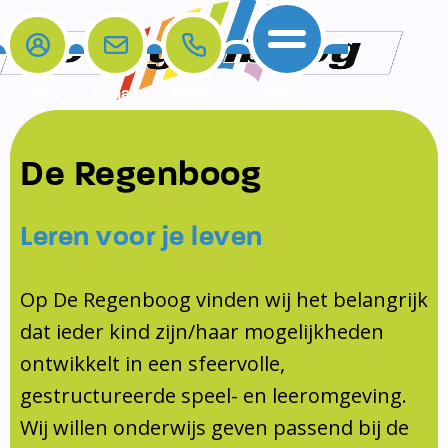
Login
E-mail
Bellen
Menu
De school
Ouders
Contact
Samenwerkingen
De Regenboog
Home
De school
Het team
Schooltijden
Klachten
Jeugdprofessional
Leren voor je leven
Ouders
Opleiding en Stage
Contact
Schoollogopedist
Contact
KomKids
Op De Regenboog vinden wij het belangrijk
Samenwerkingen
dat ieder kind zijn/haar mogelijkheden
Schoolvakanties
ontwikkelt in een sfeervolle,
Ouderraad
gestructureerde speel- en leeromgeving.
Medezeggenschapsraad
Wij willen onderwijs geven passend bij de