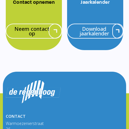
Contact opnemen
Jaarkalender
Neem contact
Download
op
jaarkalender
CONTACT
Warmoezenierstraat