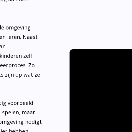
nde omgeving
en leren. Naast
aan
kinderen zelf
leerproces. Zo
s zijn op wat ze
tig voorbeeld
n spelen, maar
 omgeving nodigt
ier hebben.