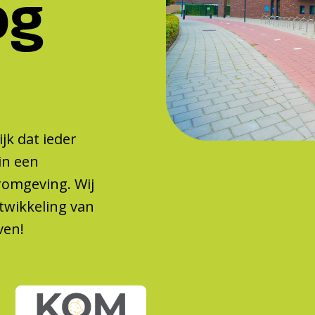
og
jk dat ieder
in een
eromgeving. Wij
twikkeling van
ven!