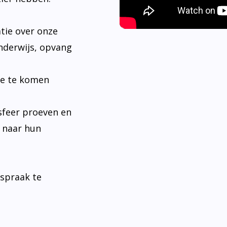
tie over onze
nderwijs, opvang
je te komen
sfeer proeven en
n naar hun
fspraak te