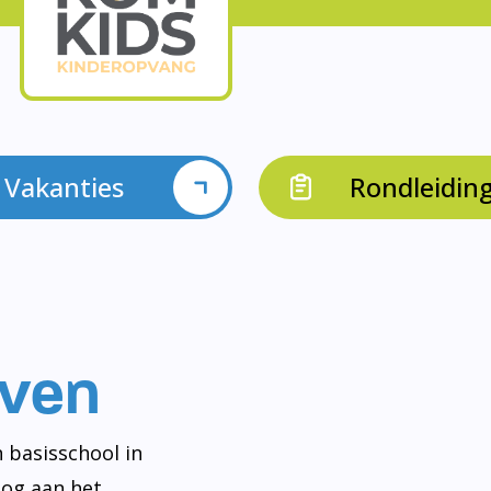
Vakanties
Rondleidin
even
 basisschool in
og aan het