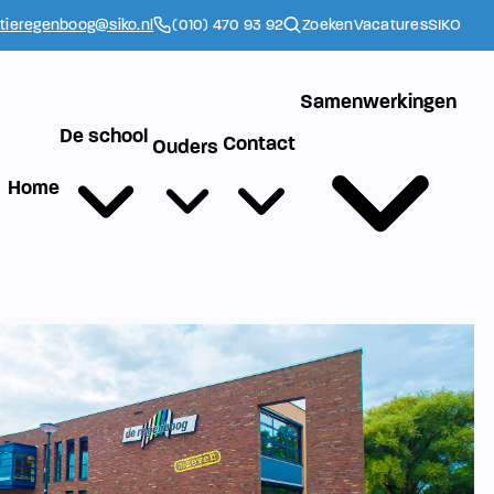
ctieregenboog@siko.nl
(010) 470 93 92
Zoeken
Vacatures
SIKO
Samenwerkingen
De school
Contact
Ouders
Home